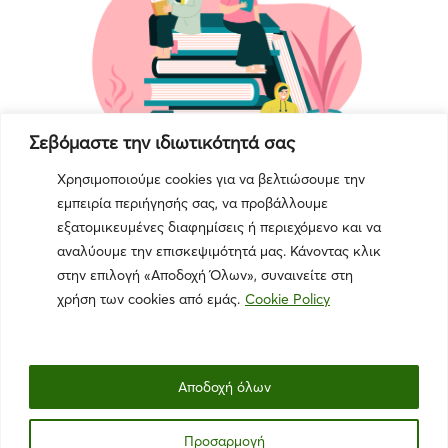
Σεβόμαστε την ιδιωτικότητά σας
Χρησιμοποιούμε cookies για να βελτιώσουμε την
εμπειρία περιήγησής σας, να προβάλλουμε
εξατομικευμένες διαφημίσεις ή περιεχόμενο και να
αναλύουμε την επισκεψιμότητά μας. Κάνοντας κλικ
στην επιλογή «Αποδοχή Όλων», συναινείτε στη
χρήση των cookies από εμάς.
Cookie Policy
Αποδοχή όλων
Πολιτική Απορρήτου
|
Όροι Χρήσης
|
Πολιτική Cookies
Προσαρμογή
© 2025 The Green Swans. All rights reserved. |