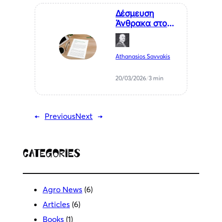
Δέσμευση
Άνθρακα στο
Έδαφος
Athanasios Savvakis
20/03/2026
/
3 min
←
Previous
Next
→
Categories
Agro News
(6)
Articles
(6)
Books
(1)