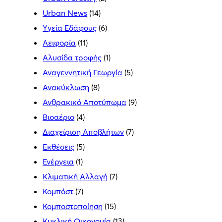
Urban News
(14)
Yγεία Εδάφους
(6)
Αειφορία
(11)
Αλυσίδα τροφής
(1)
Αναγεννητική Γεωργία
(5)
Ανακύκλωση
(8)
Ανθρακικό Αποτύπωμα
(9)
Βιοαέριο
(4)
Διαχείριση Αποβλήτων
(7)
Εκθέσεις
(5)
Ενέργεια
(1)
Κλιματική Αλλαγή
(7)
Κομπόστ
(7)
Κομποστοποίηση
(15)
Κυκλική Οικονομία
(13)