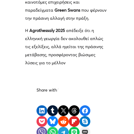
καινοτόμες επιχειρήσεις και
παραδείγματα
Green Swans
που φέρνουν
την πράσινη αλλαγή στην πράξη.
Η
Agrothessaly 2025
απέδειξε ότι η
ελληνική γεωργία δεν ακολουθεί απλώς
τις εξελίξεις, αλλά ηγείται της πράσινης
μετάβασης, προσφέροντας βιώσιμες
λύσεις για το μέλλον
Share with
/
Share on LinkedIn
Share on Tumblr
Share on X
Share on Threads
Share on Facebook
Share on Pocket
Share on Bluesky
Share on Reddit
Share on Flipboard
Share on Skype
Share on Viber
Share on WhatsApp
Share on Telegram
Share on LINE
Share on SMS