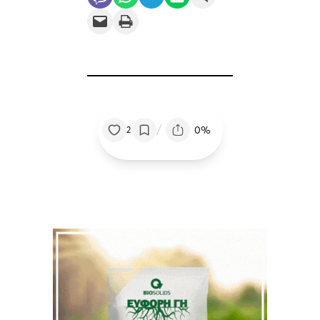
Email this Page
Print this Page
/
0%
2