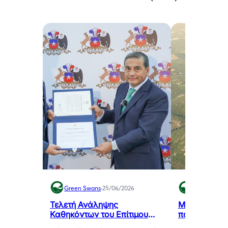
Green Swans
·
25/06/2026
Green Swan
Τελετή Ανάληψης
Μελιγαλάς: 
Καθηκόντων του Επίτιμου
που μετατρέπ
Προξένου της Δημοκρατίας
πρόβλημα τη