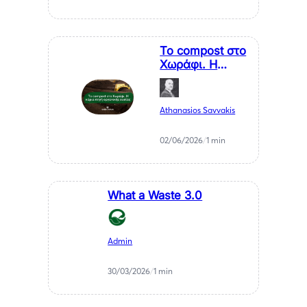
Σαββάκης
Το compost στο
Χωράφι. Η
κύρια πηγή
οργανικής
ουσίας που η
Athanasios Savvakis
Ελλάδα αγνοεί
συστηματικά
02/06/2026
/
1 min
What a Waste 3.0
Admin
30/03/2026
/
1 min