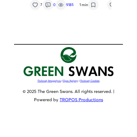
της Χιλής στη Θεσσαλονίκη,
καθαρή ενέρ
7
0
9185
1 min
7
0
κ. Αθανάσιου Σαββάκη
Πολιτική Απορρήτου
|
Όροι Χρήσης
|
Πολιτική Cookies
© 2025 The Green Swans. All rights reserved. |
Powered by
TROPOS Productions