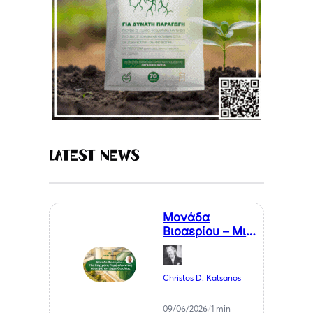
Latest News
Μονάδα
Βιοαερίου – Μια
Σύγχρονη
Περιβαλλοντική
Λύση για τον
Christos D. Katsanos
Δήμο Οιχαλίας –
Αθανάσιος
09/06/2026
/
1 min