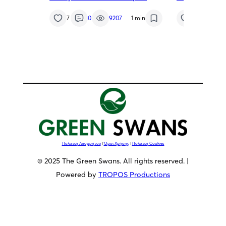
Προξένου της Δημοκρατίας
πρόβλημα τη
της Χιλής στη Θεσσαλονίκη,
καθαρή ενέρ
7
0
9207
1 min
7
0
κ. Αθανάσιου Σαββάκη
Πολιτική Απορρήτου
|
Όροι Χρήσης
|
Πολιτική Cookies
© 2025 The Green Swans. All rights reserved. |
Powered by
TROPOS Productions