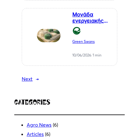
Μονάδα
ενεργειακής
αξιοποίησης
αγροτικών
υπολειμμάτων
Green Swans
— ΒΙΠΕ
Μελιγαλά
10/06/2026
/
1 min
Next
→
Categories
Agro News
(6)
Articles
(6)