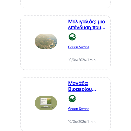
Θεσσαλονίκη, κ.
Αθανάσιου
Σαββάκη
Μελιγαλάς: μια
επένδυση που
μετατρέπει ένα
χρόνιο
πρόβλημα της
Green Swans
Μεσσηνίας σε
καθαρή
10/06/2026
/
1 min
ενέργεια
Μονάδα
Βιοαερίου
Βιοστερεά Α.Ε.
στον Μελιγαλά
Green Swans
10/06/2026
/
1 min