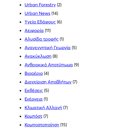
Urban Forestry
(2)
Urban News
(14)
Yγεία Εδάφους
(6)
Αειφορία
(11)
Αλυσίδα τροφής
(1)
Αναγεννητική Γεωργία
(5)
Ανακύκλωση
(8)
Ανθρακικό Αποτύπωμα
(9)
Βιοαέριο
(4)
Διαχείριση Αποβλήτων
(7)
Εκθέσεις
(5)
Ενέργεια
(1)
Κλιματική Αλλαγή
(7)
Κομπόστ
(7)
Κομποστοποίηση
(15)