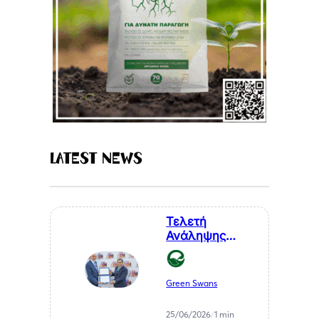
Latest News
Τελετή
Ανάληψης
Καθηκόντων
του Επίτιμου
Προξένου της
Green Swans
Δημοκρατίας
της Χιλής στη
25/06/2026
/
1 min