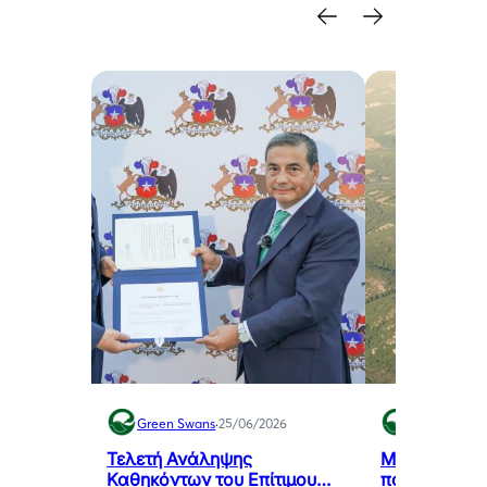
Green Swans
·
25/06/2026
Green Swan
Τελετή Ανάληψης
Μελιγαλάς: 
Καθηκόντων του Επίτιμου
που μετατρέπ