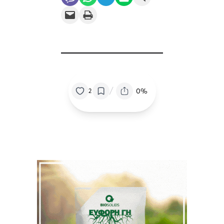
Email this Page
Print this Page
/
0%
2