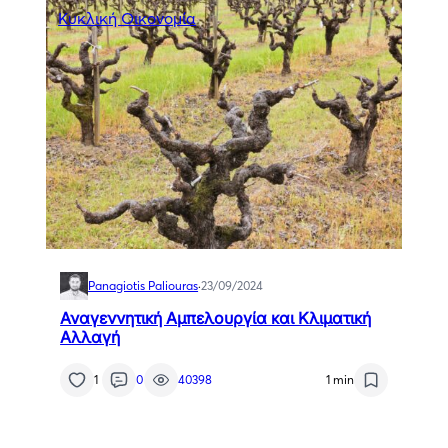
Κυκλική Οικονομία
Panagiotis Paliouras
·
23/09/2024
Αναγεννητική Αμπελουργία και Κλιματική
Αλλαγή
1
0
40398
1 min