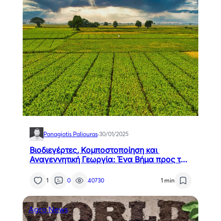
Panagiotis Paliouras
·
30/01/2025
Βιοδιεγέρτες, Κομποστοποίηση και
Αναγεννητική Γεωργία: Ένα Βήμα προς την
Ανθεκτικότητα
1
0
40730
1 min
Agro News