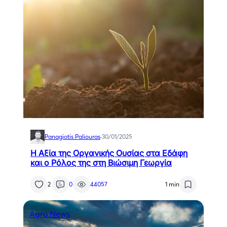
Panagiotis Paliouras
·
30/01/2025
Η Αξία της Οργανικής Ουσίας στα Eδάφη
και ο Ρόλος της στη Βιώσιμη Γεωργία
2
0
44057
1 min
Agro News