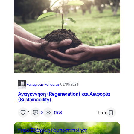
Panagiotis Paliouras
·
08/10/2024
Αναγέννηση (Regeneration) και Αειφορία
(Sustainability)
1
0
41236
1 min
Yγεία Εδάφους
Κομποστοποίηση