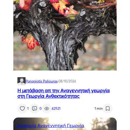
Panagiotis Paliouras
·
08/10/2024
Η μετάβαση απ την Αναγεννητική γεωργία
στη Γεωργία Ανθεκτικότητας
1
0
42521
1 min
Αειφορία
Αναγεννητική Γεωργία