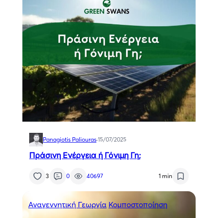
Panagiotis Paliouras
·
15/07/2025
Πράσινη Ενέργεια ή Γόνιμη Γη;
3
0
40697
1 min
Αναγεννητική Γεωργία
Κομποστοποίηση