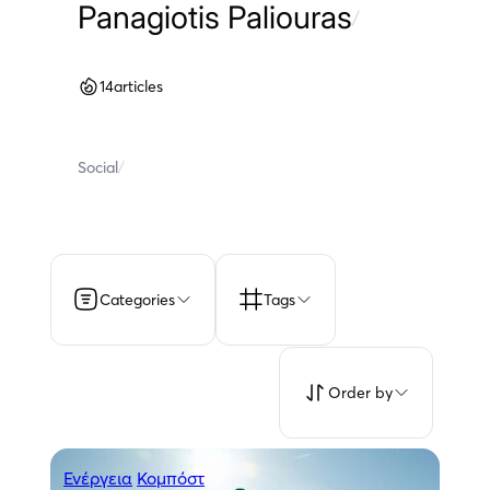
Panagiotis Paliouras
/
14
articles
Social
/
Categories
Tags
Order by
Ενέργεια
Κομπόστ