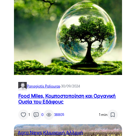
Panagiotis Paliouras
·
30/09/2024
Food Miles, Κομποστοποίηση και Οργανική
Ουσία του Εδάφους
1
0
38805
1 min
Agro News
Κλιματική Αλλαγή