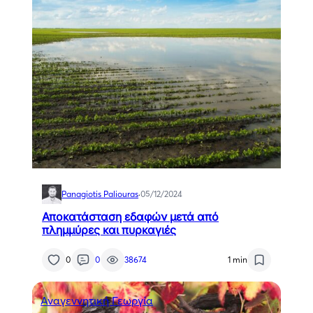
Panagiotis Paliouras
·
05/12/2024
Αποκατάσταση εδαφών μετά από
πλημμύρες και πυρκαγιές
0
0
38674
1 min
Αναγεννητική Γεωργία