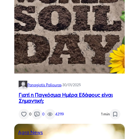
Panagiotis Paliouras
·
30/01/2025
Γιατί η Παγκόσμια Ημέρα Εδάφους είναι
Σημαντική;
0
0
42119
1 min
Agro News