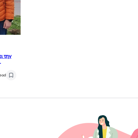
ι την
read