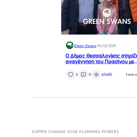
Green Swans
·
05/02/2025
Ο Δήμος Θεσσαλονίκης στηρίζε
αναγέννηση του Πρασίνου με
δράσεις δενδροφύτευσης
2
0
45685
1 min 
SUPPER CHANGE YOUR PLANNING POWERS