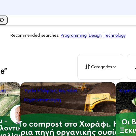
Recommended searches:
Programming
,
Design
,
Technology
Categories
le”
ηση
Yγεία Εδάφους
Κομπόστ
Κομπόσ
Κομποστοποίηση