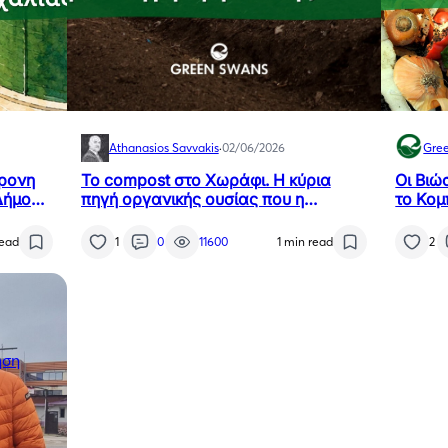
Athanasios Savvakis
·
02/06/2026
Gre
χρονη
Το compost στο Χωράφι. Η κύρια
Οι Βιώ
Δήμο
πηγή οργανικής ουσίας που η
το Κομ
κης
Ελλάδα αγνοεί συστηματικά
read
1
0
11600
1 min read
2
ηση