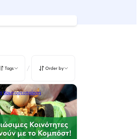
/
Tags
Order by
τ
Κομποστοποίηση