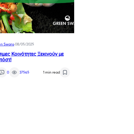
en Swans
·
08/05/2025
σιμες Κοινότητες Ξεκινούν με
πόστ!
0
37565
1 min read