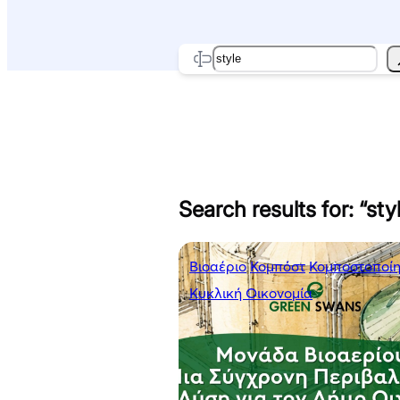
Search
Search results for: “sty
Βιοαέριο
Κομπόστ
Κομποστοποί
Κυκλική Οικονομία