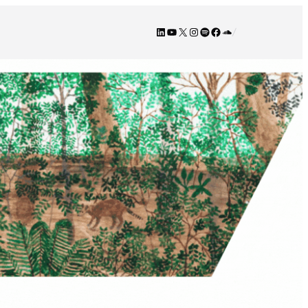
LinkedIn
YouTube
X
Instagram
Spotify
Facebook
SoundCloud
/