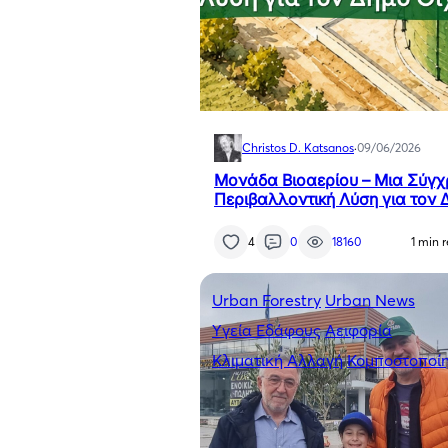
Christos D. Katsanos
·
09/06/2026
Μονάδα Βιοαερίου – Μια Σύγ
Περιβαλλοντική Λύση για τον 
Οιχαλίας – Αθανάσιος Σαββά
4
0
18160
1 min 
Urban Forestry
Urban News
Yγεία Εδάφους
Αειφορία
Κλιματική Αλλαγή
Κομποστοποί