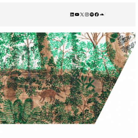
LinkedIn
YouTube
X
Instagram
Spotify
Facebook
SoundCloud
/