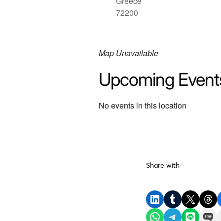
Greece
72200
Map Unavailable
Upcoming Event
No events in this location
Share with
/
Share on LinkedIn
Share on Tumblr
Share on X
Share on Threads
Shar
Share on WhatsApp
Share on Telegram
Share on LINE
Share on SMS
Ema