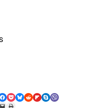
s
e on Facebook
Share on Pocket
Share on Bluesky
Share on Reddit
Share on Flipboard
Share on Skype
Share on Viber
il this Page
Print this Page