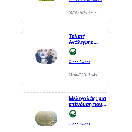
Κλειδί για το
Μέλλον της
07/08/2026
/
1 min
Μεσσηνίας
Τελετή
Ανάληψης
Καθηκόντων
του Επίτιμου
Προξένου της
Green Swans
Δημοκρατίας
της Χιλής στη
25/06/2026
/
1 min
Θεσσαλονίκη, κ.
Αθανάσιου
Σαββάκη
Μελιγαλάς: μια
επένδυση που
μετατρέπει ένα
χρόνιο
πρόβλημα της
Green Swans
Μεσσηνίας σε