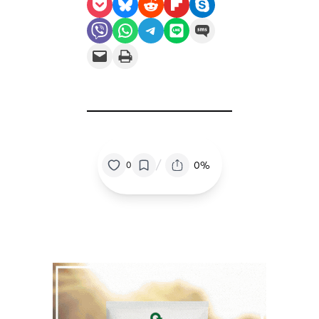
Share on Pocket
Share on Bluesky
Share on Reddit
Share on Flipboard
Share on Skype
Share on Viber
Share on WhatsApp
Share on Telegram
Share on LINE
Share on SMS
Email this Page
Print this Page
/
0%
0