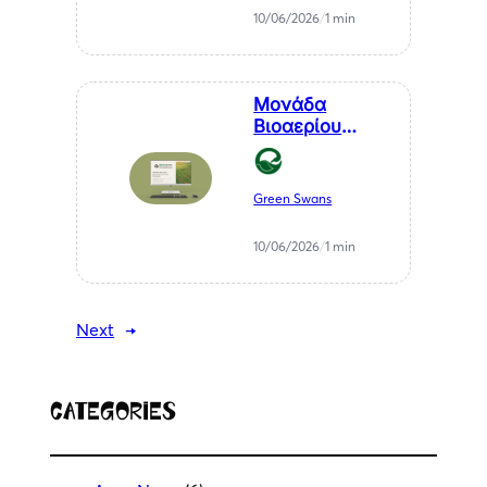
καθαρή
10/06/2026
/
1 min
ενέργεια
Μονάδα
Βιοαερίου
Βιοστερεά Α.Ε.
στον Μελιγαλά
Green Swans
10/06/2026
/
1 min
Next
→
Categories