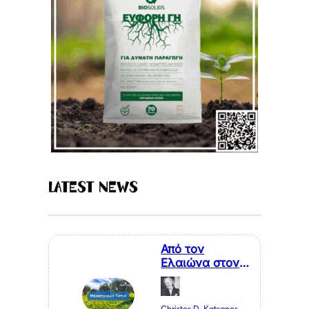
Latest News
Από τον
Ελαιώνα στον
Επισκέπτη. Η
Κυκλική
Οικονομία ως
Christos D. Katsanos