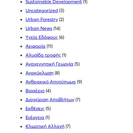
Sustainable Development
(1)
Uncategorized
(3)
Urban Forestry
(2)
Urban News
(14)
Yγεία Εδάφους
(6)
Αειφορία
(11)
Αλυσίδα τροφής
(1)
Αναγεννητική Γεωργία
(5)
Ανακύκλωση
(8)
Ανθρακικό Αποτύπωμα
(9)
Βιοαέριο
(4)
Διαχείριση Αποβλήτων
(7)
Εκθέσεις
(5)
Ενέργεια
(1)
Κλιματική Αλλαγή
(7)