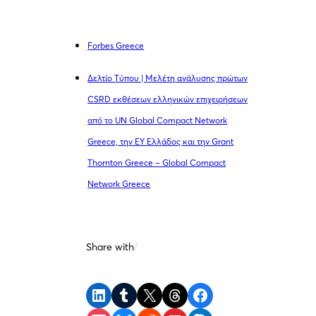
Forbes Greece
Δελτίο Τύπου | Μελέτη ανάλυσης πρώτων
CSRD εκθέσεων ελληνικών επιχειρήσεων
από το UN Global Compact Network
Greece, την EY Ελλάδος και την Grant
Thornton Greece – Global Compact
Network Greece
Share with
/
Share on LinkedIn
Share on Tumblr
Share on X
Share on Threads
Share on Facebook