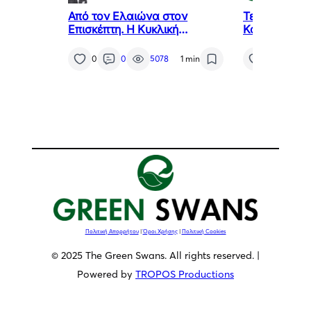
Από τον Ελαιώνα στον
Τελετή Ανά
Επισκέπτη. Η Κυκλική
Καθηκόντων 
Οικονομία ως Κλειδί για το
Προξένου τη
Μέλλον της Μεσσηνίας
της Χιλής στ
0
0
5078
1 min
7
0
κ. Αθανάσιο
Πολιτική Απορρήτου
|
Όροι Χρήσης
|
Πολιτική Cookies
© 2025 The Green Swans. All rights reserved. |
Powered by
TROPOS Productions