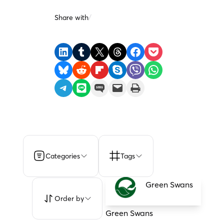
Share with
/
Share on LinkedIn
Share on Tumblr
Share on X
Share on Threads
Share on Facebook
Share on Pocket
Share on Bluesky
Share on Reddit
Share on Flipboard
Share on Skype
Share on Viber
Share on WhatsApp
Share on Telegram
Share on LINE
Share on SMS
Email this Page
Print this Page
Categories
Tags
Green Swans
Order by
Green Swans