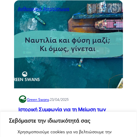
Ανθρακικό Αποτύπωμα
Green Swans
·
23/04/2025
Ιστορική Συμφωνία για τη Μείωση των
Εκπομπών στη Ναυτιλία: Ένα Βήμα προς
Σεβόμαστε την ιδιωτικότητά σας
την Πράσινη Μετάβαση​
2
0
40443
1 min
Χρησιμοποιούμε cookies για να βελτιώσουμε την