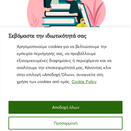
Σεβόμαστε την ιδιωτικότητά σας
Χρησιμοποιούμε cookies για να βελτιώσουμε την
εμπειρία περιήγησής σας, να προβάλλουμε
εξατομικευμένες διαφημίσεις ή περιεχόμενο και να
αναλύουμε την επισκεψιμότητά μας. Κάνοντας κλικ
στην επιλογή «Αποδοχή Όλων», συναινείτε στη
χρήση των cookies από εμάς.
Cookie Policy
Αποδοχή όλων
Πολιτική Απορρήτου
|
Όροι Χρήσης
|
Πολιτική Cookies
Προσαρμογή
© 2025 The Green Swans. All rights reserved. |