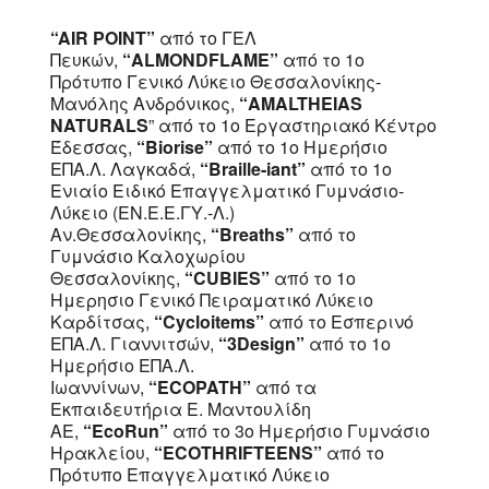
“AIR POINT”
από το ΓΕΛ
Πευκών,
“ALMONDFLAME”
από το 1ο
Πρότυπο Γενικό Λύκειο Θεσσαλονίκης-
Μανόλης Ανδρόνικος,
“AMALTHEIAS
NATURALS
”
από το 1ο Εργαστηριακό Κέντρο
Έδεσσας,
“Biorise”
από το 1ο Ημερήσιο
ΕΠΑ.Λ. Λαγκαδά,
“Braille-iant”
από το 1ο
Ενιαίο Ειδικό Επαγγελματικό Γυμνάσιο-
Λύκειο (ΕΝ.Ε.Ε.ΓΥ.-Λ.)
Αν.Θεσσαλονίκης,
“Breaths”
από το
Γυμνάσιο Καλοχωρίου
Θεσσαλονίκης,
“CUBIES”
από το 1ο
Ημερησιο Γενικό Πειραματικό Λύκειο
Καρδίτσας,
“Cycloitems”
από το Εσπερινό
ΕΠΑ.Λ. Γιαννιτσών,
“3Design”
από το 1ο
Ημερήσιο ΕΠΑ.Λ.
Ιωαννίνων,
“ECOPATH”
από τα
Εκπαιδευτήρια Ε. Μαντουλίδη
ΑΕ,
“EcoRun”
από το 3ο Ημερήσιο Γυμνάσιο
Ηρακλείου,
“ECOTHRIFTEENS”
από το
Πρότυπο Επαγγελματικό Λύκειο