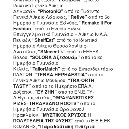
Ιδιωτικό Γενικό Λύκειο
Δελασάλ,
“PhotonIQ”
από το Πρότυπο
Γενικό Λύκειο Λάρισας,
“Refive”
από το 5ο
Ημερήσιο Γυμνάσιο Ξάνθης,
“Remake It For
Fashion”
από το Ενιαίο Ειδικό
Επαγγελματικό Γυμνάσιο – Λύκειο Ιν.Α.Α.
Πευκών,
“ShelfEat”
από το 1ο Ιδιωτικό
Ημερήσιο Λύκειο Θεσσαλονίκης-
Ανατόλια,
“SMeeeeLk”
από το EEEEK
Βόλου,
“SOLORA Αξεσουάρ”
από το 3ο
Ημερήσιο Γυμνάσιο
Κιλκίς,
“TailorMatch”
από τα Εκπαιδευτήρια
ΠΛΑΤΩΝ,
“TERRA HEPHAESTIA”
από το
Γενικό Λύκειο Μούδρου,
“TRA-ORTH
TASTY”
από το 1ο Ημερήσιο ΕΠΑ.Λ.
Δοξάτου,
“ΕΥ ΖΗΝ”
από το ΕΝ.Ε.ΓΥ-
Λ Ηγουμενίτσας,
“ΘΡΑΨΑΝΙΩΤΙΚΕΣ
ΡΙΖΕΣ-
THRAPSANO ROOTS
”
από το
Ημερήσιο Γυμνάσιο Θραψανού
Ηρακλείου,
“ΜΥΣΤΙΚΟΣ ΧΡΥΣΟΣ Η
ΠΟΛΥΤΕΛΕΙΑ ΤΗΣ ΦΥΣΗΣ”
από το Ε.Ε.Ε.ΕΚ
ΚΟΖΑΝΗΣ,
“Παραδοσιακή πιπεριά