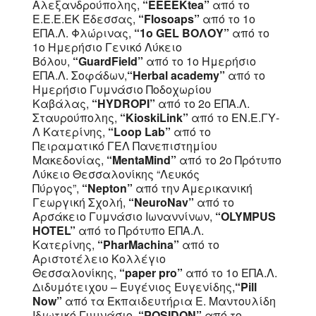
Αλεξανδρούπολης,
“EEEEKtea”
από το
Ε.Ε.Ε.ΕΚ Έδεσσας,
“Flosoaps”
από το 1ο
ΕΠΑ.Λ. Φλώρινας,
“1o GEL ΒΟΛΟΥ”
από το
1ο Ημερήσιο Γενικό Λύκειο
Βόλου,
“GuardField”
από το 1ο Ημερήσιο
ΕΠΑ.Λ. Σοφάδων,
“Herbal academy”
από το
Ημερήσιο Γυμνάσιο Ποδοχωρίου
Καβάλας,
“HYDROPI”
από το 2ο ΕΠΑ.Λ.
Σταυρούπολης,
“KioskiLink”
από το ΕΝ.Ε.ΓΥ-
Λ Κατερίνης,
“Loop Lab”
από το
Πειραματικό ΓΕΛ Πανεπιστημίου
Μακεδονίας,
“MentaMind”
από το 2ο Πρότυπο
Λύκειο Θεσσαλονίκης “Λευκός
Πύργος”,
“Nepton”
από την Αμερικανική
Γεωργική Σχολή,
“NeuroNav”
από το
Αρσάκειο Γυμνάσιο Ιωναννίνων,
“OLYMPUS
HOTEL”
από το Πρότυπο ΕΠΑ.Λ.
Κατερίνης,
“PharMachina”
από το
Αριστοτέλειο Κολλέγιο
Θεσσαλονίκης,
“paper prο”
από το 1ο ΕΠΑ.Λ.
Διδυμότειχου – Ευγένιος Ευγενίδης,
“Pill
Now”
από τα Εκπαιδευτήρια Ε. Μαντουλίδη
Ιδιωτικό Γυμνάσιο,
“POSIDON”
από το