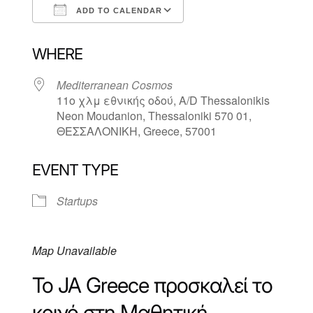
ADD TO CALENDAR
Download ICS
Google Calendar
WHERE
Mediterranean Cosmos
11ο χλμ εθνικής οδού, A/D Thessalonikis
Neon Moudanion, Thessaloniki 570 01,
ΘΕΣΣΑΛΟΝΙΚΗ, Greece, 57001
EVENT TYPE
Startups
Map Unavailable
Το J
A
Greece
προσκαλεί το
κοινό στη
M
αθητική