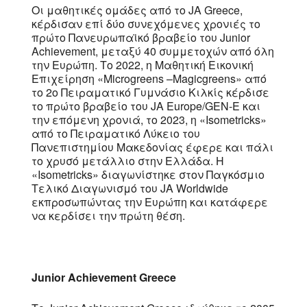
Οι μαθητικές ομάδες από το JA Greece,
κέρδισαν επί δύο συνεχόμενες χρονιές το
πρώτο Πανευρωπαϊκό βραβείο του Junior
Achievement, μεταξύ 40 συμμετοχών από όλη
την Ευρώπη. Το 2022, η Μαθητική Εικονική
Επιχείρηση «Μicrogreens –Magicgreens» από
το 2ο Πειραματικό Γυμνάσιο Κιλκίς κέρδισε
το πρώτο βραβείο του JA Europe/GΕΝ-Ε και
την επόμενη χρονιά, το 2023, η «Ιsometricks»
από το Πειραματικό Λύκειο του
Πανεπιστημίου Μακεδονίας έφερε και πάλι
το χρυσό μετάλλιο στην Ελλάδα. Η
«Ιsometricks» διαγωνίστηκε στον Παγκόσμιο
Τελικό Διαγωνισμό του JA Worldwide
εκπροσωπώντας την Ευρώπη και κατάφερε
να κερδίσει την πρώτη θέση.
Junior Achievement Greece