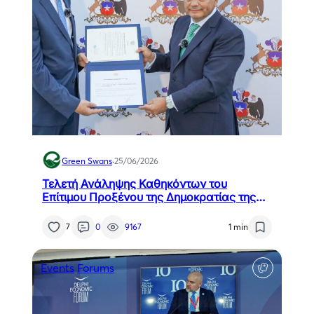
Green Swans
·
25/06/2026
Τελετή Ανάληψης Καθηκόντων του
Επίτιμου Προξένου της Δημοκρατίας της
Χιλής στη Θεσσαλονίκη, κ. Αθανάσιου
Σαββάκη
7
0
9167
1 min
Events
Forums