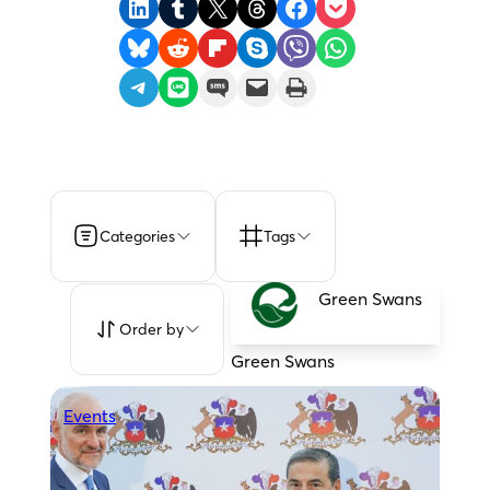
Share on LinkedIn
Share on Tumblr
Share on X
Share on Threads
Share on Facebook
Share on Pocket
Share on Bluesky
Share on Reddit
Share on Flipboard
Share on Skype
Share on Viber
Share on WhatsApp
Share on Telegram
Share on LINE
Share on SMS
Email this Page
Print this Page
Categories
Tags
Green Swans
Order by
Green Swans
Events