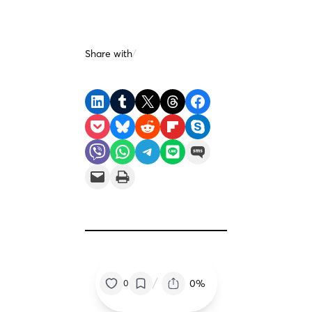
Share with
/
Share on LinkedIn
Share on Tumblr
Share on X
Share on Threads
Share on Facebook
Share on Pocket
Share on Bluesky
Share on Reddit
Share on Flipboard
Share on Skype
Share on Viber
Share on WhatsApp
Share on Telegram
Share on LINE
Share on SMS
Email this Page
Print this Page
/
0%
0