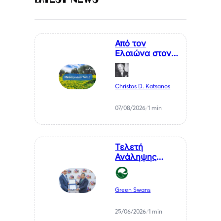
Από τον
Ελαιώνα στον
Επισκέπτη. Η
Κυκλική
Οικονομία ως
Christos D. Katsanos
Κλειδί για το
Μέλλον της
07/08/2026
/
1 min
Μεσσηνίας
Τελετή
Ανάληψης
Καθηκόντων
του Επίτιμου
Προξένου της
Green Swans
Δημοκρατίας
της Χιλής στη
25/06/2026
/
1 min
Θεσσαλονίκη, κ.