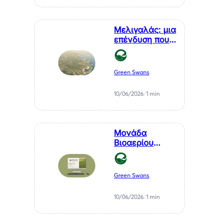
Αθανάσιου
Σαββάκη
Μελιγαλάς: μια
επένδυση που
μετατρέπει ένα
χρόνιο
πρόβλημα της
Green Swans
Μεσσηνίας σε
καθαρή
10/06/2026
/
1 min
ενέργεια
Μονάδα
Βιοαερίου
Βιοστερεά Α.Ε.
στον Μελιγαλά
Green Swans
10/06/2026
/
1 min