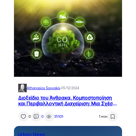
Athanasios Savvakis
·
05/12/2024
Διοξείδιο του Άνθρακα, Κομποστοποίηση
και Περιβαλλοντική Διαχείριση: Μια Σχέση
Συνδεσιμότητας
0
0
35105
1 min
Urban News