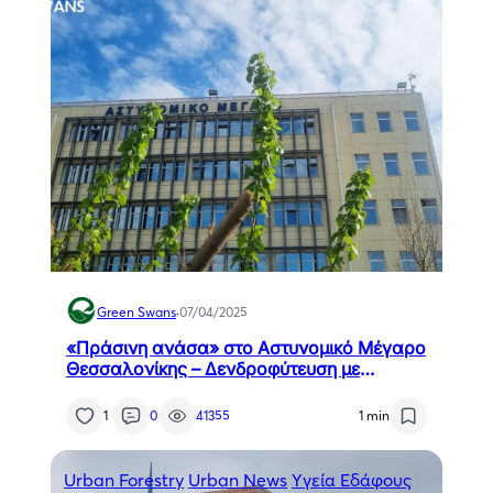
Green Swans
·
07/04/2025
«Πράσινη ανάσα» στο Αστυνομικό Μέγαρο
Θεσσαλονίκης – Δενδροφύτευση με
κομπόστ από οργανικά υπολείμματα
1
0
41355
1 min
Urban Forestry
Urban News
Yγεία Εδάφους