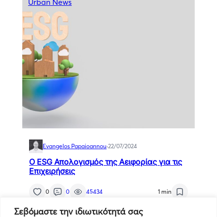
Urban News
Evangelos Papaioannou
·
22/07/2024
Ο ESG Απολογισμός της Αειφορίας για τις
Επιχειρήσεις
0
0
45434
1 min
Σεβόμαστε την ιδιωτικότητά σας