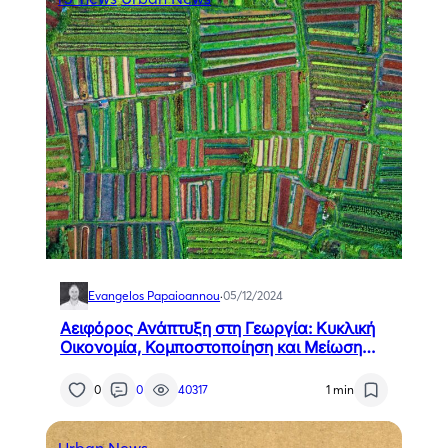
Evangelos Papaioannou
·
05/12/2024
Αειφόρος Ανάπτυξη στη Γεωργία: Κυκλική
Οικονομία, Κομποστοποίηση και Μείωση
Ανθρακικού Αποτυπώματος
0
0
40317
1 min
Urban News