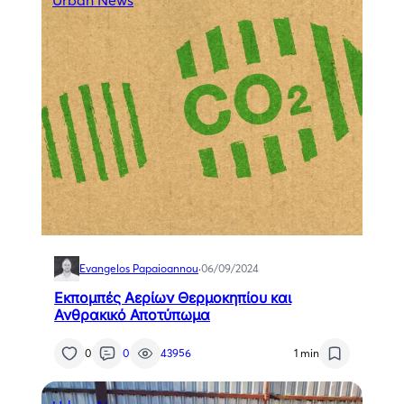
Evangelos Papaioannou
·
06/09/2024
Εκπομπές Αερίων Θερμοκηπίου και
Ανθρακικό Αποτύπωμα
0
0
43956
1 min