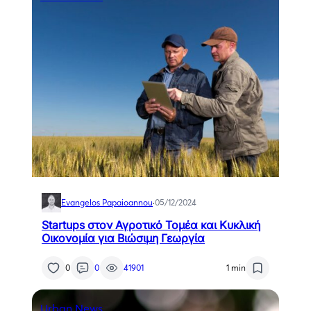
Evangelos Papaioannou
·
05/12/2024
Startups στον Αγροτικό Τομέα και Κυκλική
Οικονομία για Βιώσιμη Γεωργία
0
0
41901
1 min
Urban News