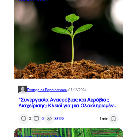
Evangelos Papaioannou
·
05/12/2024
“Συνεργασία Αναερόβιας και Αερόβιας
Διαχείρισης: Κλειδί για μια Ολοκληρωμένη
Στρατηγική Αποβλήτων”
0
0
38195
1 min
r3-news
Urban News