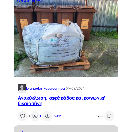
Urban News
Evangelos Papaioannou
·
05/09/2024
Ανακύκλωση, καφέ κάδος και κοινωνική
δικαιοσύνη
0
0
39414
1 min