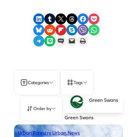
Share on LinkedIn
Share on Tumblr
Share on X
Share on Threads
Share on Facebook
Share on Pocket
Share on Bluesky
Share on Reddit
Share on Flipboard
Share on Skype
Share on Viber
Share on WhatsApp
Share on Telegram
Share on LINE
Share on SMS
Email this Page
Print this Page
Categories
Tags
Green Swans
Order by
Green Swans
Urban Forestry
Urban News