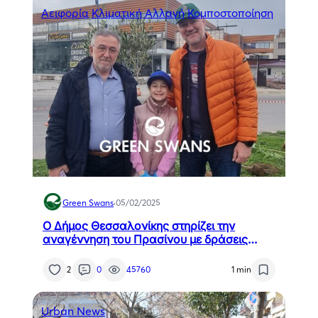
Αειφορία
Κλιματική Αλλαγή
Κομποστοποίηση
Green Swans
·
05/02/2025
Ο Δήμος Θεσσαλονίκης στηρίζει την
αναγέννηση του Πρασίνου με δράσεις
δενδροφύτευσης
2
0
45760
1 min
Urban News