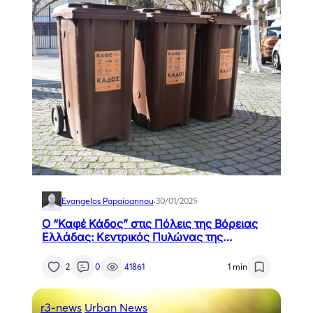
Evangelos Papaioannou
·
30/01/2025
Ο “Καφέ Κάδος” στις Πόλεις της Βόρειας
Ελλάδας: Κεντρικός Πυλώνας της
Κυκλικής Οικονομίας
2
0
41861
1 min
r3-news
Urban News