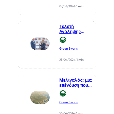
Μέλλον της
07/08/2026
/
1 min
Μεσσηνίας
Τελετή
Ανάληψης
Καθηκόντων
του Επίτιμου
Προξένου της
Green Swans
Δημοκρατίας
της Χιλής στη
25/06/2026
/
1 min
Θεσσαλονίκη, κ.
Αθανάσιου
Σαββάκη
Μελιγαλάς: μια
επένδυση που
μετατρέπει ένα
χρόνιο
πρόβλημα της
Green Swans
Μεσσηνίας σε
καθαρή
10/06/2026
/
1 min