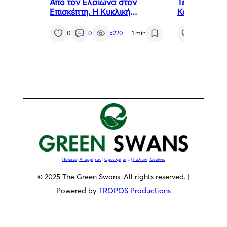
Από τον Ελαιώνα στον
Τελετή Ανά
Επισκέπτη. Η Κυκλική
Καθηκόντων 
Οικονομία ως Κλειδί για το
Προξένου τη
Μέλλον της Μεσσηνίας
της Χιλής στ
0
0
5220
1 min
7
0
κ. Αθανάσιο
Πολιτική Απορρήτου
|
Όροι Χρήσης
|
Πολιτική Cookies
© 2025 The Green Swans. All rights reserved. |
Powered by
TROPOS Productions