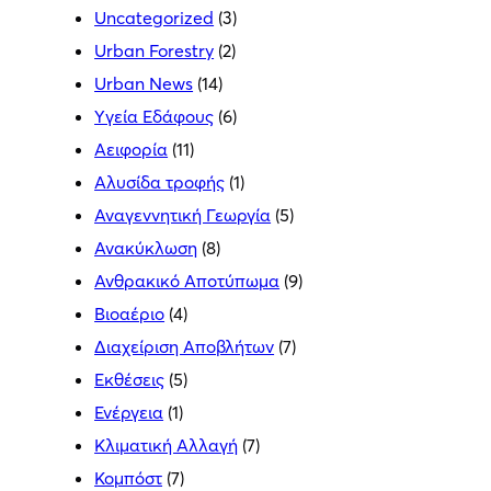
Uncategorized
(3)
Urban Forestry
(2)
Urban News
(14)
Yγεία Εδάφους
(6)
Αειφορία
(11)
Αλυσίδα τροφής
(1)
Αναγεννητική Γεωργία
(5)
Ανακύκλωση
(8)
Ανθρακικό Αποτύπωμα
(9)
Βιοαέριο
(4)
Διαχείριση Αποβλήτων
(7)
Εκθέσεις
(5)
Ενέργεια
(1)
Κλιματική Αλλαγή
(7)
Κομπόστ
(7)