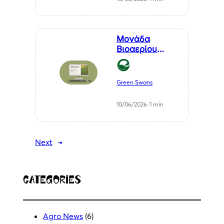
ενέργεια
Μονάδα
Βιοαερίου
Βιοστερεά Α.Ε.
στον Μελιγαλά
Green Swans
10/06/2026
/
1 min
Next
→
Categories
Agro News
(6)