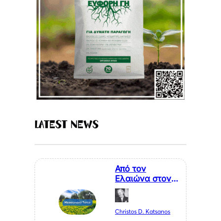
Latest News
Από τον
Ελαιώνα στον
Επισκέπτη. Η
Κυκλική
Οικονομία ως
Christos D. Katsanos
Κλειδί για το