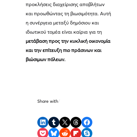
προκλήσεις διαχείρισης αποβλήτων
και προωθώντας τη βιωσιμότητα. Αυτή
η συνέργεια μεταξύ δημόσιου και
ιδιωτικού τομέα είναι καίρια για τη
μετάβαση προς την κυκλική οικονομία
και την επίτευξη πιο πράσινων και
βιώσιμων πόλεων.
Share with
/
Share on LinkedIn
Share on Tumblr
Share on X
Share on Threads
Share on Facebook
Share on Pocket
Share on Bluesky
Share on Reddit
Share on Flipboard
Share on Skype