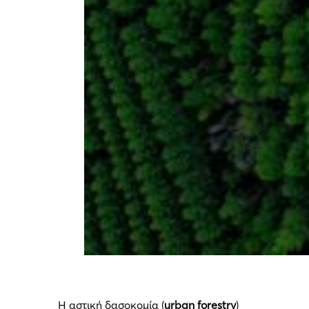
Η αστική δασοκομία (
urban forestry
)