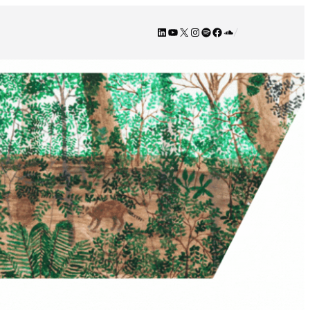
LinkedIn
YouTube
X
Instagram
Spotify
Facebook
SoundCloud
/