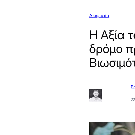
Αειφορία
Η Αξία τ
δρόμο π
Βιωσιμό
Pa
2