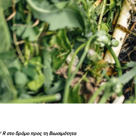
υ
R
στο δρόμο προς τη Βιωσιμότητα