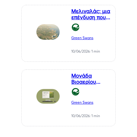
Σαββάκη
Μελιγαλάς: μια
επένδυση που
μετατρέπει ένα
χρόνιο
πρόβλημα της
Green Swans
Μεσσηνίας σε
καθαρή
10/06/2026
/
1 min
ενέργεια
Μονάδα
Βιοαερίου
Βιοστερεά Α.Ε.
στον Μελιγαλά
Green Swans
10/06/2026
/
1 min