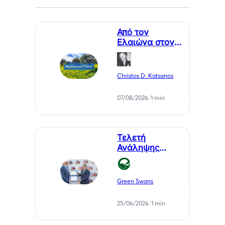
Από τον
Ελαιώνα στον
Επισκέπτη. Η
Κυκλική
Οικονομία ως
Christos D. Katsanos
Κλειδί για το
Μέλλον της
07/08/2026
/
1 min
Μεσσηνίας
Τελετή
Ανάληψης
Καθηκόντων
του Επίτιμου
Προξένου της
Green Swans
Δημοκρατίας
της Χιλής στη
25/06/2026
/
1 min
Θεσσαλονίκη, κ.
Αθανάσιου