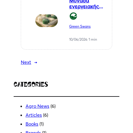
Μονάδα
ενεργειακής
αξιοποίησης
αγροτικών
υπολειμμάτων
Green Swans
— ΒΙΠΕ
Μελιγαλά
10/06/2026
/
1 min
Next
→
Categories
Agro News
(6)
Articles
(6)
Books
(1)
Brands
(1)