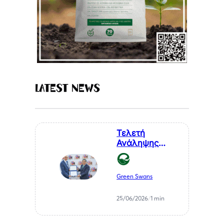
Latest News
Τελετή
Ανάληψης
Καθηκόντων
του Επίτιμου
Προξένου της
Green Swans
Δημοκρατίας
της Χιλής στη
25/06/2026
/
1 min
Θεσσαλονίκη, κ.
Αθανάσιου
Σαββάκη