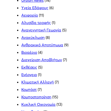
Urban News
(14)
Yγεία Εδάφους
(6)
Αειφορία
(11)
Αλυσίδα τροφής
(1)
Αναγεννητική Γεωργία
(5)
Ανακύκλωση
(8)
Ανθρακικό Αποτύπωμα
(9)
Βιοαέριο
(4)
Διαχείριση Αποβλήτων
(7)
Εκθέσεις
(5)
Ενέργεια
(1)
Κλιματική Αλλαγή
(7)
Κομπόστ
(7)
Κομποστοποίηση
(15)
Κυκλική Οικονομία
(13)