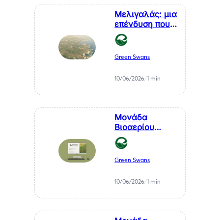
Μελιγαλάς: μια
επένδυση που
μετατρέπει ένα
χρόνιο
πρόβλημα της
Green Swans
Μεσσηνίας σε
καθαρή
10/06/2026
/
1 min
ενέργεια
Μονάδα
Βιοαερίου
Βιοστερεά Α.Ε.
στον Μελιγαλά
Green Swans
10/06/2026
/
1 min