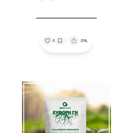
/
0%
0