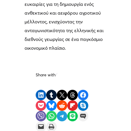
ευκαιρίες για τη δημιουργία ενός
ανθεκτικού και αειφόρου αγροτικού
μέλλοντος, ενισχύοντας την
ανταγωνιστικότητα της ελληνικής και
διεθνούς γεωργίας σε ένα παγκόσμιο
οικονομικό πλαίσιο.
Share with
/
Share on LinkedIn
Share on Tumblr
Share on X
Share on Threads
Share on Facebook
Share on Pocket
Share on Bluesky
Share on Reddit
Share on Flipboard
Share on Skype
Share on Viber
Share on WhatsApp
Share on Telegram
Share on LINE
Share on SMS
Email this Page
Print this Page