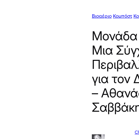
Βιοαέριο
Κομπόστ
Κο
Μονάδα 
Μια Σύγ
Περιβαλ
για τον 
– Αθανά
Σαββάκ
Ch