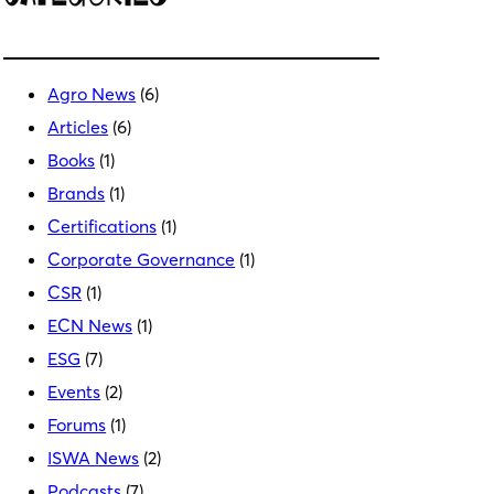
Ε
Με
λιγ
αλ
ά
Agro News
(6)
Articles
(6)
Books
(1)
Brands
(1)
Certifications
(1)
Corporate Governance
(1)
CSR
(1)
ECN News
(1)
ESG
(7)
Events
(2)
Forums
(1)
ISWA News
(2)
Podcasts
(7)