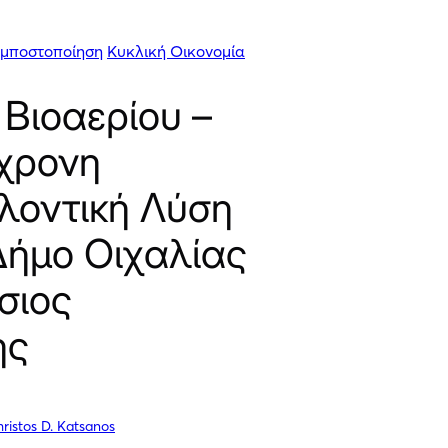
μποστοποίηση
Κυκλική Οικονομία
Βιοαερίου –
χρονη
λοντική Λύση
Δήμο Οιχαλίας
σιος
ης
ristos D. Katsanos