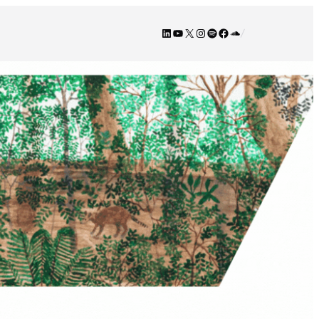
LinkedIn
YouTube
X
Instagram
Spotify
Facebook
SoundCloud
/