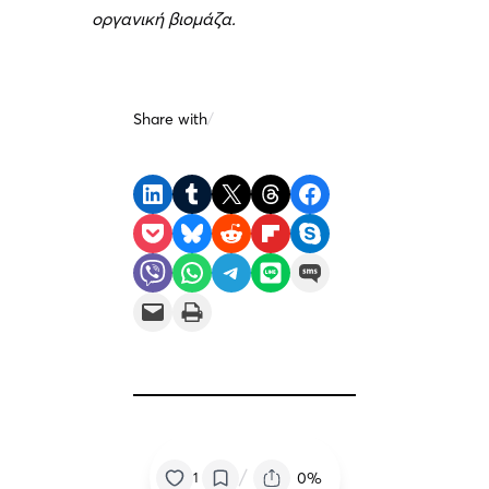
οργανική βιομάζα.
Share with
/
Share on LinkedIn
Share on Tumblr
Share on X
Share on Threads
Share on Facebook
Share on Pocket
Share on Bluesky
Share on Reddit
Share on Flipboard
Share on Skype
Share on Viber
Share on WhatsApp
Share on Telegram
Share on LINE
Share on SMS
Email this Page
Print this Page
/
0%
1