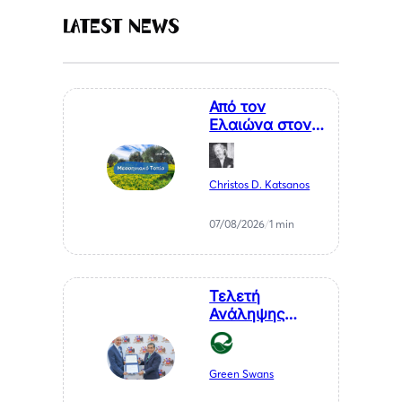
Latest News
Από τον
Ελαιώνα στον
Επισκέπτη. Η
Κυκλική
Οικονομία ως
Christos D. Katsanos
Κλειδί για το
Μέλλον της
07/08/2026
/
1 min
Μεσσηνίας
Τελετή
Ανάληψης
Καθηκόντων
του Επίτιμου
Προξένου της
Green Swans
Δημοκρατίας