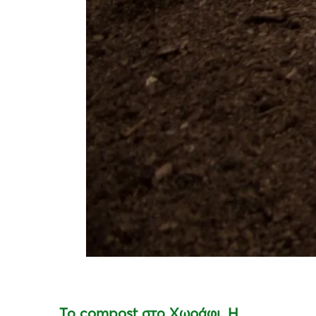
Το compost στο Χωράφι. Η