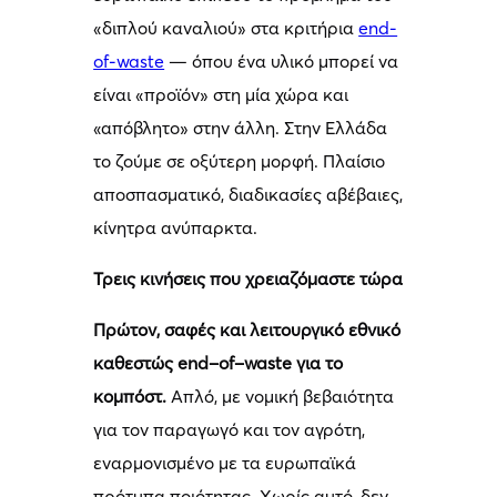
«διπλού καναλιού» στα κριτήρια
end-
of-waste
— όπου ένα υλικό μπορεί να
είναι «προϊόν» στη μία χώρα και
«απόβλητο» στην άλλη. Στην Ελλάδα
το ζούμε σε οξύτερη μορφή. Πλαίσιο
αποσπασματικό, διαδικασίες αβέβαιες,
κίνητρα ανύπαρκτα.
Τρεις κινήσεις που χρειαζόμαστε τώρα
Πρώτον, σαφές και λειτουργικό εθνικό
καθεστώς
end
–
of
–
waste
για το
κομπόστ.
Απλό, με νομική βεβαιότητα
για τον παραγωγό και τον αγρότη,
εναρμονισμένο με τα ευρωπαϊκά
πρότυπα ποιότητας. Χωρίς αυτό, δεν