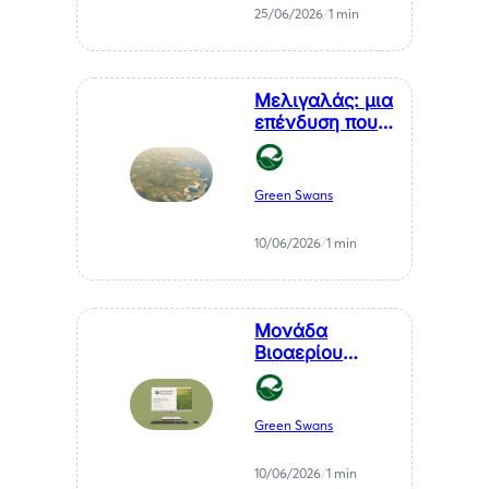
της Χιλής στη
25/06/2026
/
1 min
Θεσσαλονίκη, κ.
Αθανάσιου
Σαββάκη
Μελιγαλάς: μια
επένδυση που
μετατρέπει ένα
χρόνιο
πρόβλημα της
Green Swans
Μεσσηνίας σε
καθαρή
10/06/2026
/
1 min
ενέργεια
Μονάδα
Βιοαερίου
Βιοστερεά Α.Ε.
στον Μελιγαλά
Green Swans
10/06/2026
/
1 min