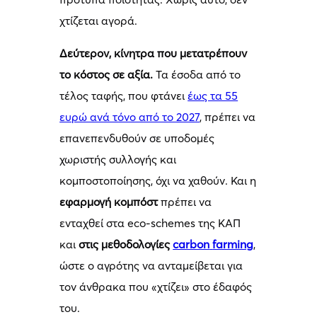
χτίζεται αγορά.
Δεύτερον, κίνητρα που μετατρέπουν
το κόστος σε αξία.
Τα έσοδα από το
τέλος ταφής, που φτάνει
έως τα 55
ευρώ ανά τόνο από το 2027
, πρέπει να
επανεπενδυθούν σε υποδομές
χωριστής συλλογής και
κομποστοποίησης, όχι να χαθούν. Και η
εφαρμογή κομπόστ
πρέπει να
ενταχθεί στα eco-schemes της ΚΑΠ
και
στις μεθοδολογίες
carbon
farming
,
ώστε ο αγρότης να ανταμείβεται για
τον άνθρακα που «χτίζει» στο έδαφός
του.