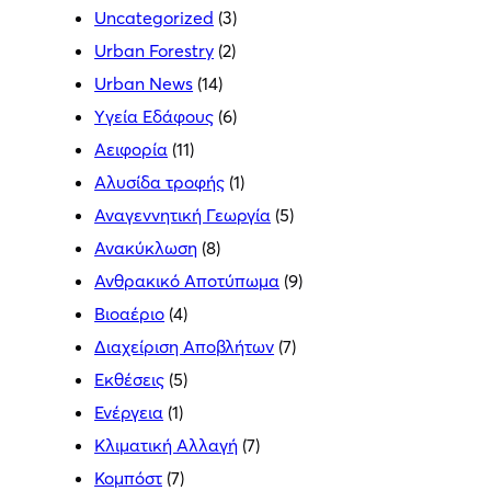
Uncategorized
(3)
Urban Forestry
(2)
Urban News
(14)
Yγεία Εδάφους
(6)
Αειφορία
(11)
Αλυσίδα τροφής
(1)
Αναγεννητική Γεωργία
(5)
Ανακύκλωση
(8)
Ανθρακικό Αποτύπωμα
(9)
Βιοαέριο
(4)
Διαχείριση Αποβλήτων
(7)
Εκθέσεις
(5)
Ενέργεια
(1)
Κλιματική Αλλαγή
(7)
Κομπόστ
(7)