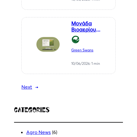
ενέργεια
Μονάδα
Βιοαερίου
Βιοστερεά Α.Ε.
στον Μελιγαλά
Green Swans
10/06/2026
/
1 min
Next
→
Categories
Agro News
(6)