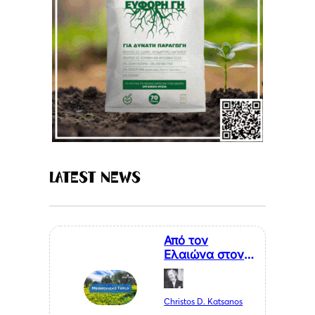
Latest News
Από τον
Ελαιώνα στον
Επισκέπτη. Η
Κυκλική
Οικονομία ως
Christos D. Katsanos
Κλειδί για το