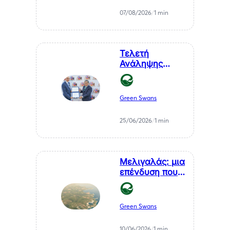
Μέλλον της
07/08/2026
/
1 min
Μεσσηνίας
Τελετή
Ανάληψης
Καθηκόντων
του Επίτιμου
Προξένου της
Green Swans
Δημοκρατίας
της Χιλής στη
25/06/2026
/
1 min
Θεσσαλονίκη, κ.
Αθανάσιου
Σαββάκη
Μελιγαλάς: μια
επένδυση που
μετατρέπει ένα
χρόνιο
πρόβλημα της
Green Swans
Μεσσηνίας σε
καθαρή
10/06/2026
/
1 min