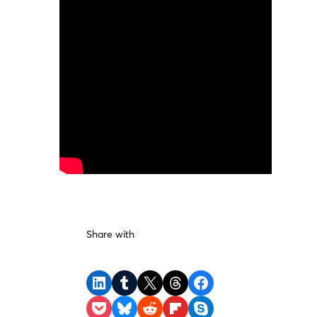
Share with
/
Share on LinkedIn
Share on Tumblr
Share on X
Share on Threads
Share on Facebook
Share on Pocket
Share on Bluesky
Share on Reddit
Share on Flipboard
Share on Skype