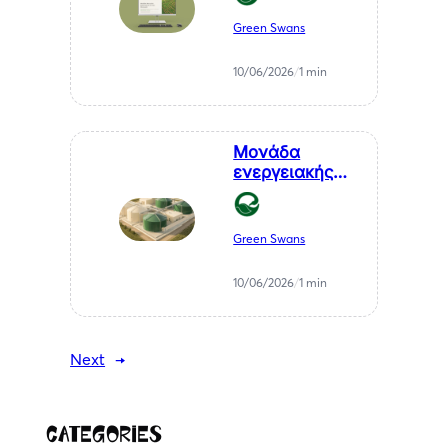
στον Μελιγαλά
Green Swans
10/06/2026
/
1 min
Μονάδα
ενεργειακής
αξιοποίησης
αγροτικών
υπολειμμάτων
Green Swans
— ΒΙΠΕ
Μελιγαλά
10/06/2026
/
1 min
Next
→
Categories