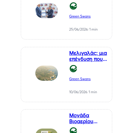
Καθηκόντων
του Επίτιμου
Προξένου της
Green Swans
Δημοκρατίας
της Χιλής στη
25/06/2026
/
1 min
Θεσσαλονίκη, κ.
Αθανάσιου
Σαββάκη
Μελιγαλάς: μια
επένδυση που
μετατρέπει ένα
χρόνιο
πρόβλημα της
Green Swans
Μεσσηνίας σε
καθαρή
10/06/2026
/
1 min
ενέργεια
Μονάδα
Βιοαερίου
Βιοστερεά Α.Ε.