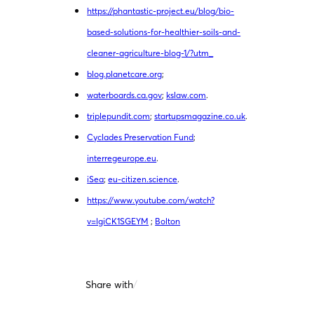
https://phantastic-project.eu/blog/bio-
based-solutions-for-healthier-soils-and-
cleaner-agriculture-blog-1/?utm_
blog.planetcare.org
;
waterboards.ca.gov
;
kslaw.com
.
triplepundit.com
;
startupsmagazine.co.uk
.
Cyclades Preservation Fund
;
interregeurope.eu
.
iSea
;
eu-citizen.science
.
https://www.youtube.com/watch?
v=lgiCK1SGEYM
;
Bolton
Share with
/