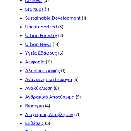
r3-news
(3)
Startups
(1)
Sustainable Development
(1)
Uncategorized
(3)
Urban Forestry
(2)
Urban News
(14)
Yγεία Εδάφους
(6)
Αειφορία
(11)
Αλυσίδα τροφής
(1)
Αναγεννητική Γεωργία
(5)
Ανακύκλωση
(8)
Ανθρακικό Αποτύπωμα
(9)
Βιοαέριο
(4)
Διαχείριση Αποβλήτων
(7)
Εκθέσεις
(5)