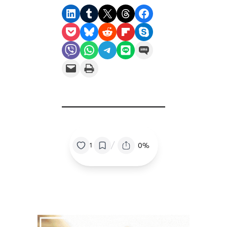
Share on LinkedIn
Share on Tumblr
Share on X
Share on Threads
Share on Facebook
Share on Pocket
Share on Bluesky
Share on Reddit
Share on Flipboard
Share on Skype
Share on Viber
Share on WhatsApp
Share on Telegram
Share on LINE
Share on SMS
Email this Page
Print this Page
/
0%
1