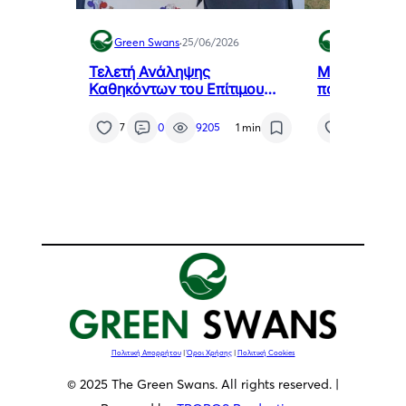
Green Swans
·
25/06/2026
Green Swan
Τελετή Ανάληψης
Μελιγαλάς: 
Καθηκόντων του Επίτιμου
που μετατρέπ
Προξένου της Δημοκρατίας
πρόβλημα τη
της Χιλής στη Θεσσαλονίκη,
καθαρή ενέρ
7
0
9205
1 min
7
0
κ. Αθανάσιου Σαββάκη
Πολιτική Απορρήτου
|
Όροι Χρήσης
|
Πολιτική Cookies
© 2025 The Green Swans. All rights reserved. |