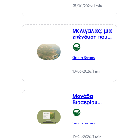
της Χιλής στη
25/06/2026
/
1 min
Θεσσαλονίκη, κ.
Αθανάσιου
Σαββάκη
Μελιγαλάς: μια
επένδυση που
μετατρέπει ένα
χρόνιο
πρόβλημα της
Green Swans
Μεσσηνίας σε
καθαρή
10/06/2026
/
1 min
ενέργεια
Μονάδα
Βιοαερίου
Βιοστερεά Α.Ε.
στον Μελιγαλά
Green Swans
10/06/2026
/
1 min