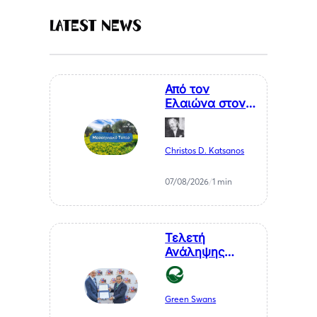
Latest News
Από τον
Ελαιώνα στον
Επισκέπτη. Η
Κυκλική
Οικονομία ως
Christos D. Katsanos
Κλειδί για το
Μέλλον της
07/08/2026
/
1 min
Μεσσηνίας
Τελετή
Ανάληψης
Καθηκόντων
του Επίτιμου
Προξένου της
Green Swans
Δημοκρατίας