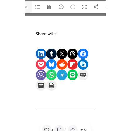
1/34
Share with
/
Share on LinkedIn
Share on Tumblr
Share on X
Share on Threads
Share on Facebook
Share on Pocket
Share on Bluesky
Share on Reddit
Share on Flipboard
Share on Skype
Share on Viber
Share on WhatsApp
Share on Telegram
Share on LINE
Share on SMS
Email this Page
Print this Page
/
0%
1