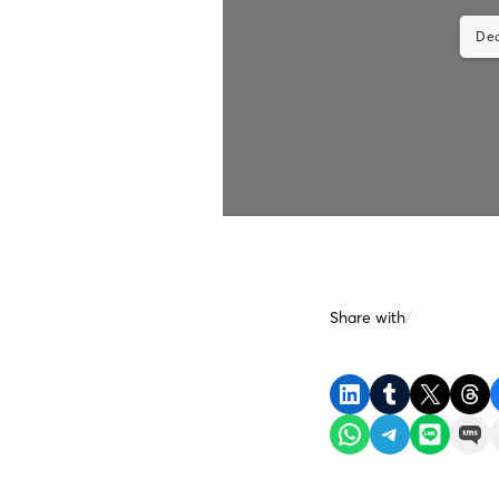
DearFl
Share with
/
Share on LinkedIn
Share on Tumblr
Share on X
Share on Threads
Shar
Share on WhatsApp
Share on Telegram
Share on LINE
Share on SMS
Ema