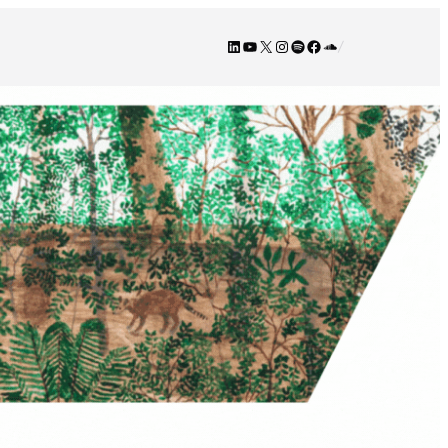
LinkedIn
YouTube
X
Instagram
Spotify
Facebook
SoundCloud
/