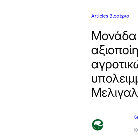
Articles
Βιοαέριο
Μονάδα 
αξιοποί
αγροτικ
υπολειμ
Μελιγα
G
1