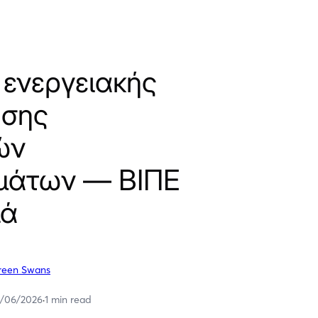
ενεργειακής
ησης
ών
μάτων — ΒΙΠΕ
λά
reen Swans
0/06/2026
·
1 min read