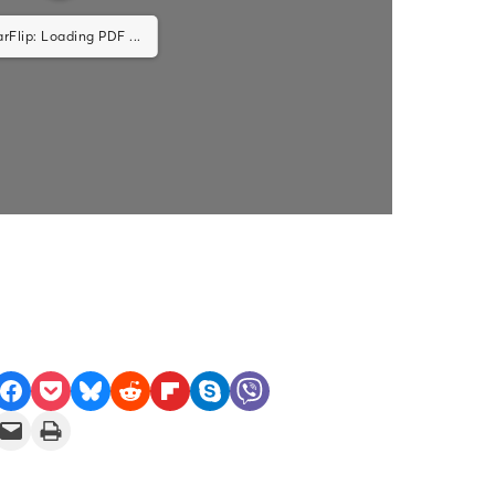
ip: Loading PDF 100% ...
e on Facebook
Share on Pocket
Share on Bluesky
Share on Reddit
Share on Flipboard
Share on Skype
Share on Viber
il this Page
Print this Page