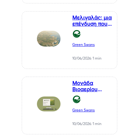
Αθανάσιου
Σαββάκη
Μελιγαλάς: μια
επένδυση που
μετατρέπει ένα
χρόνιο
πρόβλημα της
Green Swans
Μεσσηνίας σε
καθαρή
10/06/2026
/
1 min
ενέργεια
Μονάδα
Βιοαερίου
Βιοστερεά Α.Ε.
στον Μελιγαλά
Green Swans
10/06/2026
/
1 min