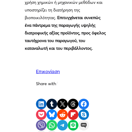
χρήση χημικών ή μηχανικών μεθόδων και
υποστηρίζει τη διατήρηση της
βιοποικιλότητας.
Επιτυγχάνεται συνεπώς
ένα πάντρεμα της παραγωγής υψηλής
διατροφικής αξίας προϊόντος, προς όφελος
ταυτόχρονα του παραγωγού, του
καταναλωτή και του περιβάλλοντος.
Επικονίαση
Share with
/
Share on LinkedIn
Share on Tumblr
Share on X
Share on Threads
Share on Facebook
Share on Pocket
Share on Bluesky
Share on Reddit
Share on Flipboard
Share on Skype
Share on Viber
Share on WhatsApp
Share on Telegram
Share on LINE
Share on SMS