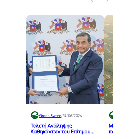
Green Swans
·
25/06/2026
Green Swan
Τελετή Ανάληψης
Μελιγαλάς: 
Καθηκόντων του Επίτιμου
που μετατρέπ
Προξένου της Δημοκρατίας
πρόβλημα τη