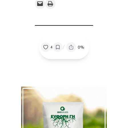
Email this Page
Print this Page
/
0%
4