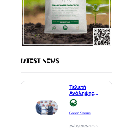
Latest News
Τελετή
Ανάληψης
Καθηκόντων
του Επίτιμου
Προξένου της
Green Swans
Δημοκρατίας
της Χιλής στη
25/06/2026
/
1 min
Θεσσαλονίκη, κ.