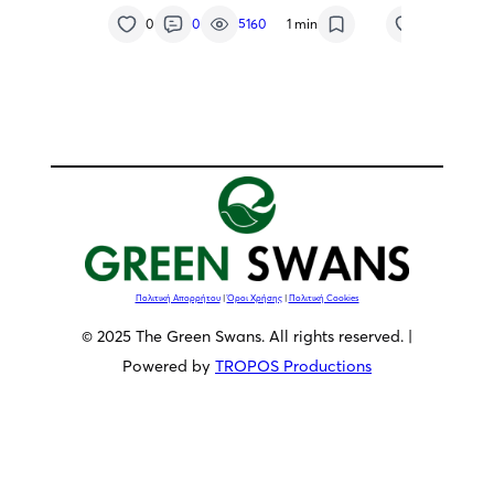
Μέλλον της Μεσσηνίας
της Χιλής στ
0
0
5160
1 min
7
0
κ. Αθανάσιο
Πολιτική Απορρήτου
|
Όροι Χρήσης
|
Πολιτική Cookies
© 2025 The Green Swans. All rights reserved. |
Powered by
TROPOS Productions