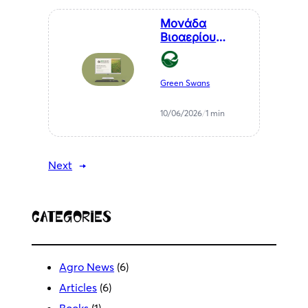
Μονάδα
Βιοαερίου
Βιοστερεά Α.Ε.
στον Μελιγαλά
Green Swans
10/06/2026
/
1 min
Next
→
Categories
Agro News
(6)
Articles
(6)