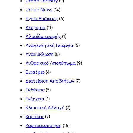
Urban Forestry
(2)
Urban News
(14)
Yγεία Εδάφους
(6)
Αειφορία
(11)
Αλυσίδα τροφής
(1)
Αναγεννητική Γεωργία
(5)
Ανακύκλωση
(8)
Ανθρακικό Αποτύπωμα
(9)
Βιοαέριο
(4)
Διαχείριση Αποβλήτων
(7)
Εκθέσεις
(5)
Ενέργεια
(1)
Κλιματική Αλλαγή
(7)
Κομπόστ
(7)
Κομποστοποίηση
(15)