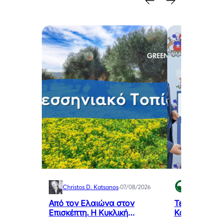
Christos D. Katsanos
·
07/08/2026
Green Swan
Από τον Ελαιώνα στον
Τελετή Ανά
Επισκέπτη. Η Κυκλική
Καθηκόντων 
Οικονομία ως Κλειδί για το
Προξένου τη