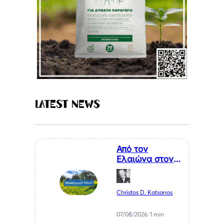
Latest News
Από τον
Ελαιώνα στον
Επισκέπτη. Η
Κυκλική
Οικονομία ως
Christos D. Katsanos
Κλειδί για το
Μέλλον της
07/08/2026
/
1 min
Μεσσηνίας