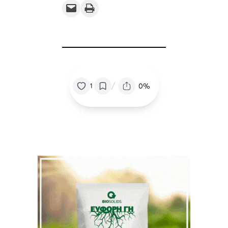
Email this Page
Print this Page
/
0%
1