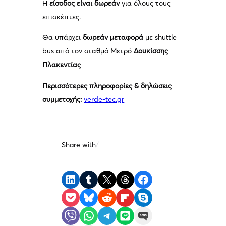
Η
είσοδος είναι δωρεάν
για όλους τους
επισκέπτες.
Θα υπάρχει
δωρεάν μεταφορά
με shuttle
bus από τον σταθμό Μετρό
Δουκίσσης
Πλακεντίας
Περισσότερες πληροφορίες & δηλώσεις
συμμετοχής:
verde-tec.gr
Share with
/
Share on LinkedIn
Share on Tumblr
Share on X
Share on Threads
Share on Facebook
Share on Pocket
Share on Bluesky
Share on Reddit
Share on Flipboard
Share on Skype
Share on Viber
Share on WhatsApp
Share on Telegram
Share on LINE
Share on SMS