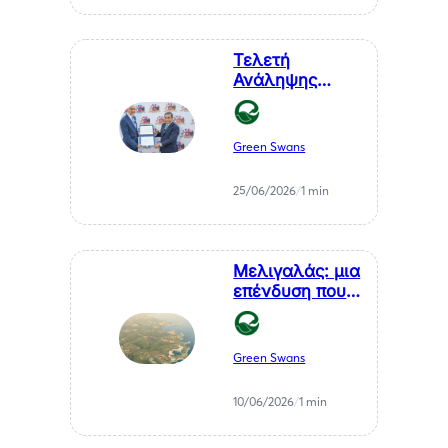
Τελετή
Ανάληψης
Καθηκόντων
του Επίτιμου
Προξένου της
Green Swans
Δημοκρατίας
της Χιλής στη
25/06/2026
/
1 min
Θεσσαλονίκη, κ.
Αθανάσιου
Σαββάκη
Μελιγαλάς: μια
επένδυση που
μετατρέπει ένα
χρόνιο
πρόβλημα της
Green Swans
Μεσσηνίας σε
καθαρή
10/06/2026
/
1 min
ενέργεια