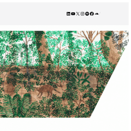
LinkedIn
YouTube
X
Instagram
Spotify
Facebook
SoundCloud
/