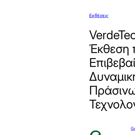
Εκθέσεις
VerdeTe
Έκθεση 
Επιβεβα
Δυναμικ
Πράσιν
Τεχνολο
G