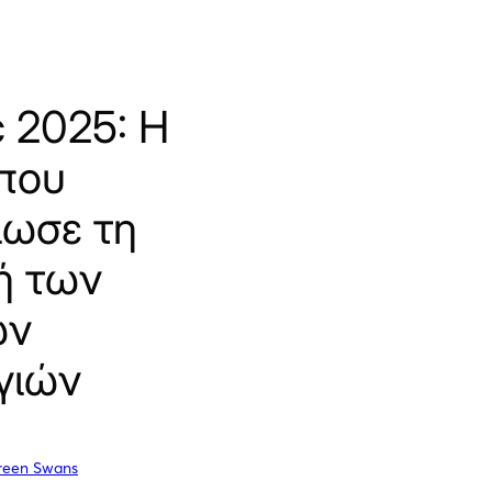
c 2025: Η
που
ίωσε τη
ή των
ων
γιών
reen Swans