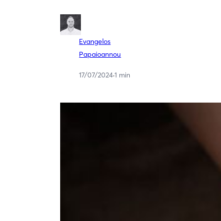
Evangelos
Papaioannou
17/07/2024
·
1 min