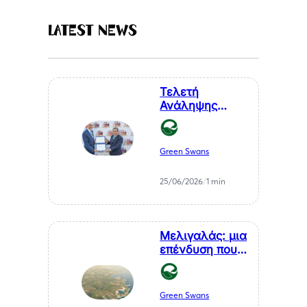
Latest News
Τελετή
Ανάληψης
Καθηκόντων
του Επίτιμου
Προξένου της
Green Swans
Δημοκρατίας
της Χιλής στη
25/06/2026
/
1 min
Θεσσαλονίκη, κ.
Αθανάσιου
Σαββάκη
Μελιγαλάς: μια
επένδυση που
μετατρέπει ένα
χρόνιο
πρόβλημα της
Green Swans
Μεσσηνίας σε