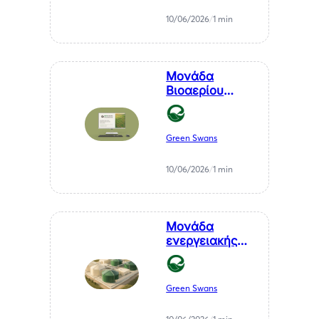
καθαρή
10/06/2026
/
1 min
ενέργεια
Μονάδα
Βιοαερίου
Βιοστερεά Α.Ε.
στον Μελιγαλά
Green Swans
10/06/2026
/
1 min
Μονάδα
ενεργειακής
αξιοποίησης
αγροτικών
υπολειμμάτων
Green Swans
— ΒΙΠΕ
Μελιγαλά