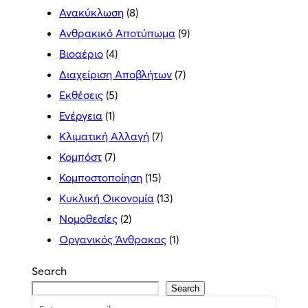
Ανακύκλωση
(8)
Ανθρακικό Αποτύπωμα
(9)
Βιοαέριο
(4)
Διαχείριση Αποβλήτων
(7)
Εκθέσεις
(5)
Ενέργεια
(1)
Κλιματική Αλλαγή
(7)
Κομπόστ
(7)
Κομποστοποίηση
(15)
Κυκλική Οικονομία
(13)
Νομοθεσίες
(2)
Οργανικός Άνθρακας
(1)
Search
Search