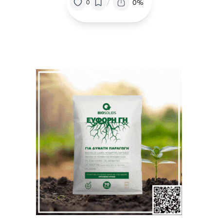
/
0%
0