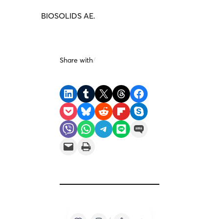
BIOSOLIDS AE.
Share with
/
Share on LinkedIn
Share on Tumblr
Share on X
Share on Threads
Share on Facebook
Share on Pocket
Share on Bluesky
Share on Reddit
Share on Flipboard
Share on Skype
Share on Viber
Share on WhatsApp
Share on Telegram
Share on LINE
Share on SMS
Email this Page
Print this Page