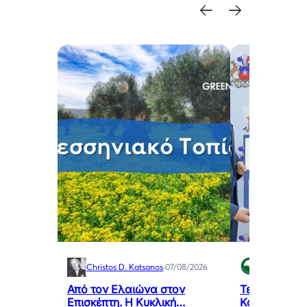
Christos D. Katsanos
·
07/08/2026
Green Swan
Από τον Ελαιώνα στον
Τελετή Ανά
Επισκέπτη. Η Κυκλική
Καθηκόντων 