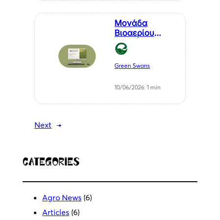
Μονάδα
Βιοαερίου
Βιοστερεά Α.Ε.
στον Μελιγαλά
Green Swans
10/06/2026
/
1 min
Next
→
Categories
Agro News
(6)
Articles
(6)