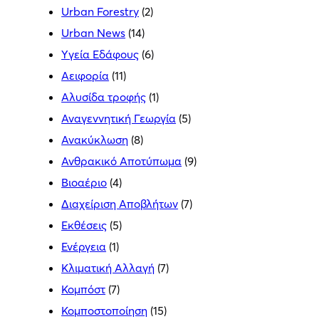
Urban Forestry
(2)
Urban News
(14)
Yγεία Εδάφους
(6)
Αειφορία
(11)
Αλυσίδα τροφής
(1)
Αναγεννητική Γεωργία
(5)
Ανακύκλωση
(8)
Ανθρακικό Αποτύπωμα
(9)
Βιοαέριο
(4)
Διαχείριση Αποβλήτων
(7)
Εκθέσεις
(5)
Ενέργεια
(1)
Κλιματική Αλλαγή
(7)
Κομπόστ
(7)
Κομποστοποίηση
(15)