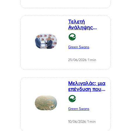
Μεσσηνίας
Τελετή
Ανάληψης
Καθηκόντων
του Επίτιμου
Προξένου της
Green Swans
Δημοκρατίας
της Χιλής στη
25/06/2026
/
1 min
Θεσσαλονίκη, κ.
Αθανάσιου
Σαββάκη
Μελιγαλάς: μια
επένδυση που
μετατρέπει ένα
χρόνιο
πρόβλημα της
Green Swans
Μεσσηνίας σε
καθαρή
10/06/2026
/
1 min
ενέργεια