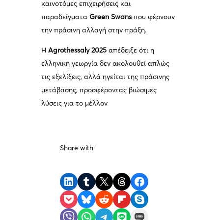
καινοτόμες επιχειρήσεις και
παραδείγματα
Green Swans
που φέρνουν
την πράσινη αλλαγή στην πράξη.
Η
Agrothessaly 2025
απέδειξε ότι η
ελληνική γεωργία δεν ακολουθεί απλώς
τις εξελίξεις, αλλά ηγείται της πράσινης
μετάβασης, προσφέροντας βιώσιμες
λύσεις για το μέλλον
Share with
/
Share on LinkedIn
Share on Tumblr
Share on X
Share on Threads
Share on Facebook
Share on Pocket
Share on Bluesky
Share on Reddit
Share on Flipboard
Share on Skype
Share on Viber
Share on WhatsApp
Share on Telegram
Share on LINE
Share on SMS