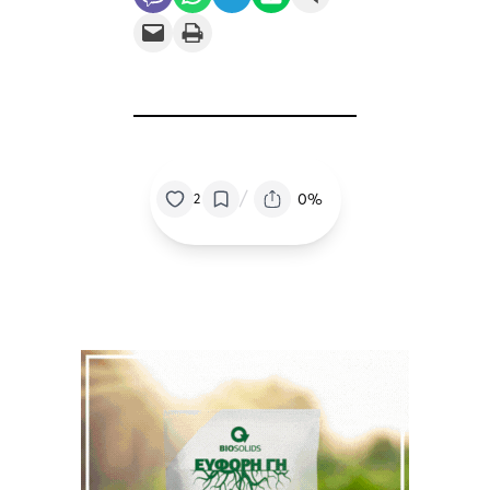
Email this Page
Print this Page
/
0%
2