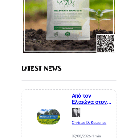
Latest News
Από τον
Ελαιώνα στον
Επισκέπτη. Η
Κυκλική
Οικονομία ως
Christos D. Katsanos
Κλειδί για το
Μέλλον της
07/08/2026
/
1 min