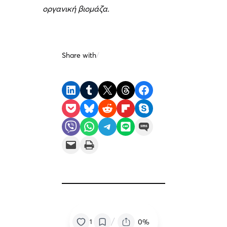
οργανική βιομάζα.
Share with
/
Share on LinkedIn
Share on Tumblr
Share on X
Share on Threads
Share on Facebook
Share on Pocket
Share on Bluesky
Share on Reddit
Share on Flipboard
Share on Skype
Share on Viber
Share on WhatsApp
Share on Telegram
Share on LINE
Share on SMS
Email this Page
Print this Page
/
0%
1