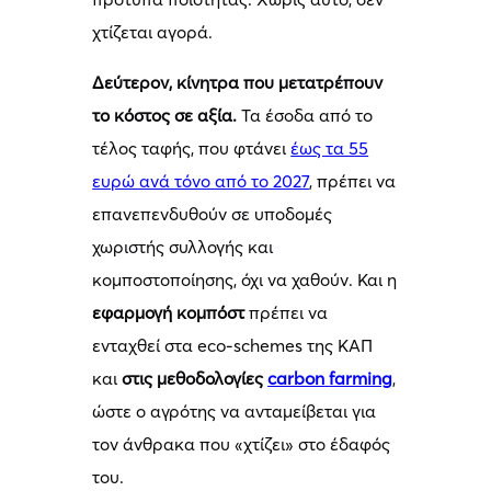
χτίζεται αγορά.
Δεύτερον, κίνητρα που μετατρέπουν
το κόστος σε αξία.
Τα έσοδα από το
τέλος ταφής, που φτάνει
έως τα 55
ευρώ ανά τόνο από το 2027
, πρέπει να
επανεπενδυθούν σε υποδομές
χωριστής συλλογής και
κομποστοποίησης, όχι να χαθούν. Και η
εφαρμογή κομπόστ
πρέπει να
ενταχθεί στα eco-schemes της ΚΑΠ
και
στις μεθοδολογίες
carbon
farming
,
ώστε ο αγρότης να ανταμείβεται για
τον άνθρακα που «χτίζει» στο έδαφός
του.