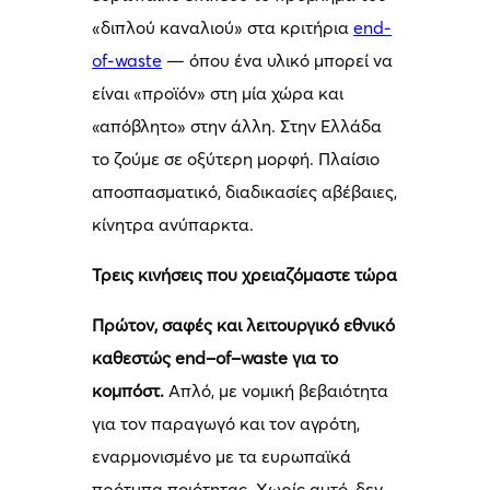
«διπλού καναλιού» στα κριτήρια
end-
of-waste
— όπου ένα υλικό μπορεί να
είναι «προϊόν» στη μία χώρα και
«απόβλητο» στην άλλη. Στην Ελλάδα
το ζούμε σε οξύτερη μορφή. Πλαίσιο
αποσπασματικό, διαδικασίες αβέβαιες,
κίνητρα ανύπαρκτα.
Τρεις κινήσεις που χρειαζόμαστε τώρα
Πρώτον, σαφές και λειτουργικό εθνικό
καθεστώς
end
–
of
–
waste
για το
κομπόστ.
Απλό, με νομική βεβαιότητα
για τον παραγωγό και τον αγρότη,
εναρμονισμένο με τα ευρωπαϊκά
πρότυπα ποιότητας. Χωρίς αυτό, δεν