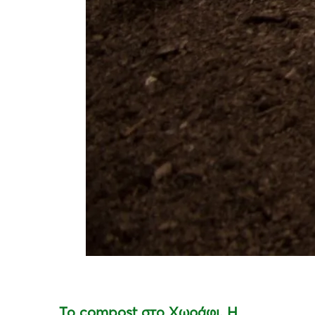
Το compost στο Χωράφι. Η