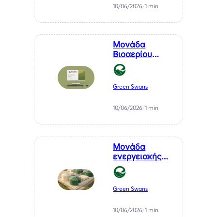
καθαρή
10/06/2026
/
1 min
ενέργεια
Μονάδα
Βιοαερίου
Βιοστερεά Α.Ε.
στον Μελιγαλά
Green Swans
10/06/2026
/
1 min
Μονάδα
ενεργειακής
αξιοποίησης
αγροτικών
υπολειμμάτων
Green Swans
— ΒΙΠΕ
Μελιγαλά
10/06/2026
/
1 min