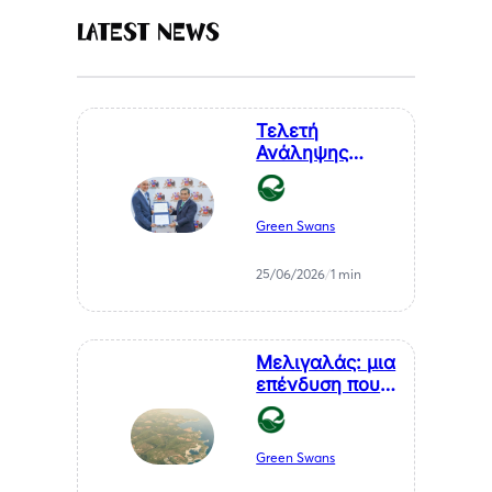
Latest News
Τελετή
Ανάληψης
Καθηκόντων
του Επίτιμου
Προξένου της
Green Swans
Δημοκρατίας
της Χιλής στη
25/06/2026
/
1 min
Θεσσαλονίκη, κ.
Αθανάσιου
Σαββάκη
Μελιγαλάς: μια
επένδυση που
μετατρέπει ένα
χρόνιο
πρόβλημα της
Green Swans
Μεσσηνίας σε