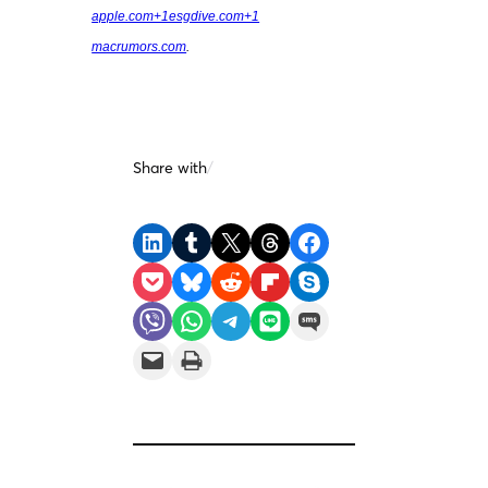
apple.com+1esgdive.com+1
macrumors.com
.
Share with
/
Share on LinkedIn
Share on Tumblr
Share on X
Share on Threads
Share on Facebook
Share on Pocket
Share on Bluesky
Share on Reddit
Share on Flipboard
Share on Skype
Share on Viber
Share on WhatsApp
Share on Telegram
Share on LINE
Share on SMS
Email this Page
Print this Page