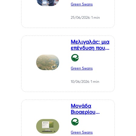
Προξένου της
Green Swans
Δημοκρατίας
της Χιλής στη
25/06/2026
/
1 min
Θεσσαλονίκη, κ.
Αθανάσιου
Σαββάκη
Μελιγαλάς: μια
επένδυση που
μετατρέπει ένα
χρόνιο
πρόβλημα της
Green Swans
Μεσσηνίας σε
καθαρή
10/06/2026
/
1 min
ενέργεια
Μονάδα
Βιοαερίου
Βιοστερεά Α.Ε.
στον Μελιγαλά
Green Swans