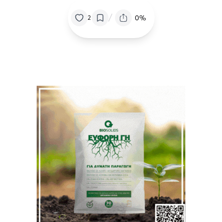
/
0%
2