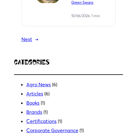
υπολειμμάτων
Green Swans
— ΒΙΠΕ
Μελιγαλά
10/06/2026
/
1 min
Next
→
Categories
Agro News
(6)
Articles
(6)
Books
(1)
Brands
(1)
Certifications
(1)
Corporate Governance
(1)