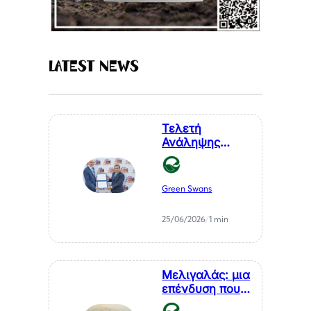
Latest News
Τελετή
Ανάληψης
Καθηκόντων
του Επίτιμου
Προξένου της
Green Swans
Δημοκρατίας
της Χιλής στη
25/06/2026
/
1 min
Θεσσαλονίκη, κ.
Αθανάσιου
Σαββάκη
Μελιγαλάς: μια
επένδυση που
μετατρέπει ένα