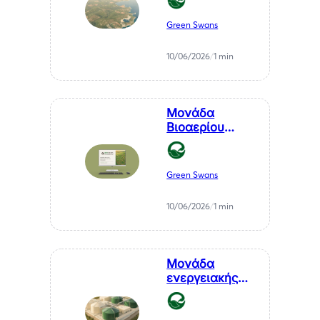
χρόνιο
πρόβλημα της
Green Swans
Μεσσηνίας σε
καθαρή
10/06/2026
/
1 min
ενέργεια
Μονάδα
Βιοαερίου
Βιοστερεά Α.Ε.
στον Μελιγαλά
Green Swans
10/06/2026
/
1 min
Μονάδα
ενεργειακής
αξιοποίησης
αγροτικών