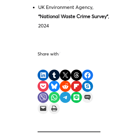
UK Environment Agency,
“National Waste Crime Survey”
,
2024
Share with
/
Share on LinkedIn
Share on Tumblr
Share on X
Share on Threads
Share on Facebook
Share on Pocket
Share on Bluesky
Share on Reddit
Share on Flipboard
Share on Skype
Share on Viber
Share on WhatsApp
Share on Telegram
Share on LINE
Share on SMS
Email this Page
Print this Page