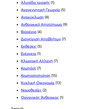
Αλυσίδα τροφής
(1)
Αναγεννητική Γεωργία
(5)
Ανακύκλωση
(8)
Ανθρακικό Αποτύπωμα
(9)
Βιοαέριο
(4)
Διαχείριση Αποβλήτων
(7)
Εκθέσεις
(5)
Ενέργεια
(1)
Κλιματική Αλλαγή
(7)
Κομπόστ
(7)
Κομποστοποίηση
(15)
Κυκλική Οικονομία
(13)
Νομοθεσίες
(2)
Οργανικός Άνθρακας
(1)
Search