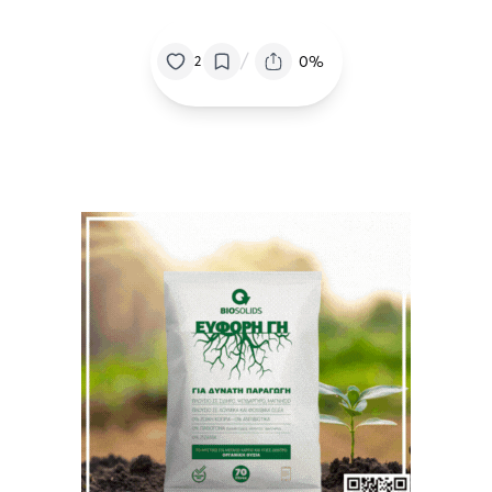
/
0%
2