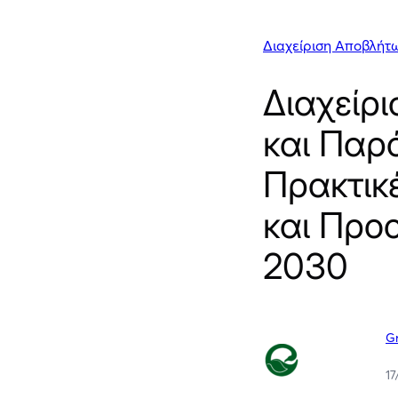
Διαχείριση Αποβλήτ
Διαχείρ
και Παρ
Πρακτικ
και Προ
2030
G
17