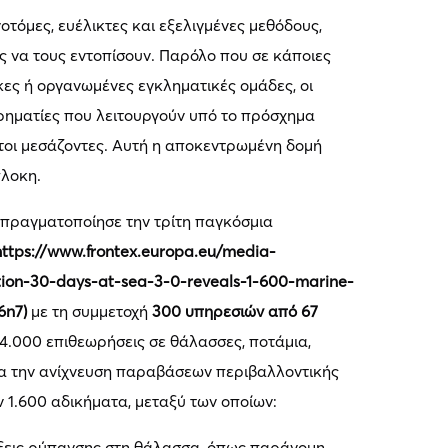
τόμες, ευέλικτες και εξελιγμένες μεθόδους,
ς να τους εντοπίσουν. Παρόλο που σε κάποιες
κες ή οργανωμένες εγκληματικές ομάδες, οι
ιρηματίες που λειτουργούν υπό το πρόσχημα
τοι μεσάζοντες. Αυτή η αποκεντρωμένη δομή
πλοκη.
 πραγματοποίησε την τρίτη παγκόσμια
(https://www.frontex.europa.eu/media-
tion-30-days-at-sea-3-0-reveals-1-600-marine-
6n7)
με τη συμμετοχή
300 υπηρεσιών από 67
34.000 επιθεωρήσεις σε θάλασσες, ποτάμια,
για την ανίχνευση παραβάσεων περιβαλλοντικής
 1.600 αδικήματα, μεταξύ των οποίων:
ξεις ρύπανσης στη θάλασσα, όπως παράνομη