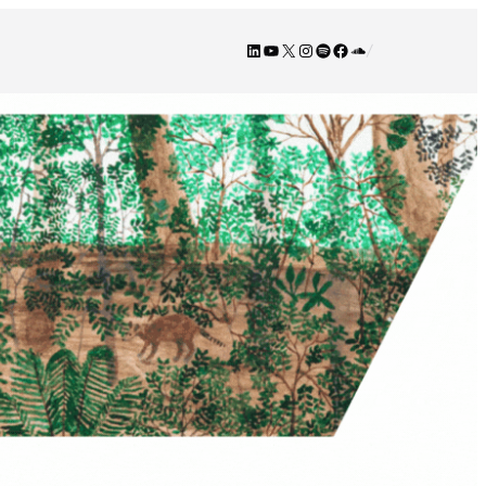
LinkedIn
YouTube
X
Instagram
Spotify
Facebook
SoundCloud
/