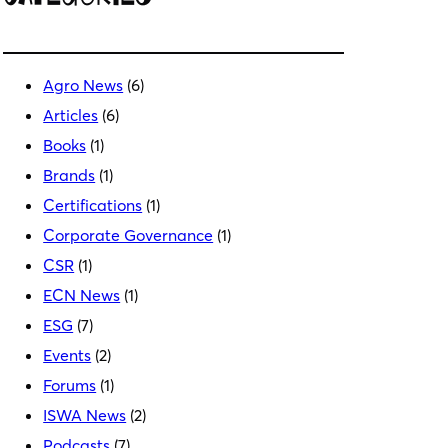
Ε
Με
λιγ
αλ
ά
Agro News
(6)
Articles
(6)
Books
(1)
Brands
(1)
Certifications
(1)
Corporate Governance
(1)
CSR
(1)
ECN News
(1)
ESG
(7)
Events
(2)
Forums
(1)
ISWA News
(2)
Podcasts
(7)