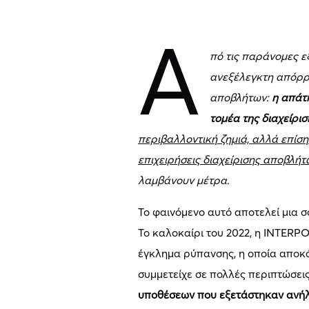
Α
πό τις παράνομες ε
ανεξέλεγκτη απόρρι
αποβλήτων:
η απάτ
τομέα της διαχείρι
περιβαλλοντική ζημιά, αλλά επίση
επιχειρήσεις διαχείρισης αποβλήτ
λαμβάνουν μέτρα.
Το φαινόμενο αυτό αποτελεί μια 
Το καλοκαίρι του 2022, η INTERP
έγκλημα ρύπανσης, η οποία αποκ
συμμετείχε σε πολλές περιπτώσει
υποθέσεων που εξετάστηκαν ανήλ