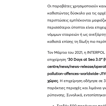
Οι παραβάτες χρησιμοποιούν καινο
καθιστώντας δύσκολο για τις αρχέ
περιπτώσεις εμπλέκονται μαφιόζι
περισσότεροι ύποπτοι είναι επιχε
νόμιμων εταιρειών ή ως ανεξάρτη
καθιστά επίσης τη δίωξη πιο περί
Τον Μάρτιο του 2021, η INTERPOL
επιχείρηση “
30 Days at Sea 3.0″ 
centre/news/news-release/opera
pollution-offences-worldwide-J1Y
χώρες
. Η επιχείρηση οδήγησε σε 
παράκτιες περιοχές και λιμάνια 
ρύπανσης. Συνολικά, εντοπίστηκαν
Σχεδόν 500 παράνομες πρά