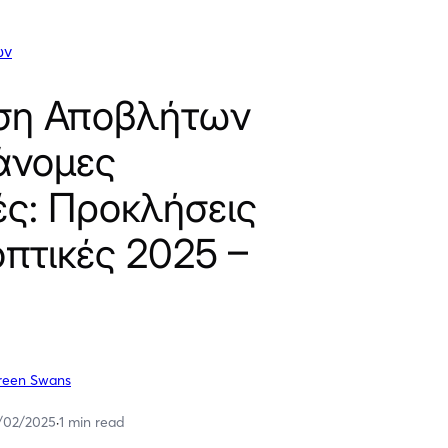
ων
ιση Αποβλήτων
άνομες
ές: Προκλήσεις
οπτικές 2025 –
reen Swans
/02/2025
·
1 min read