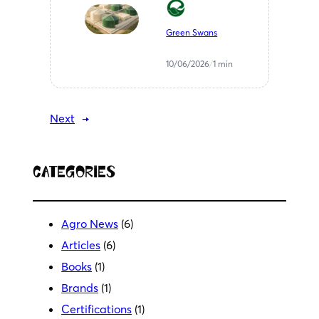
αγροτικών
υπολειμμάτων
Green Swans
— ΒΙΠΕ
Μελιγαλά
10/06/2026
/
1 min
Next
→
Categories
Agro News
(6)
Articles
(6)
Books
(1)
Brands
(1)
Certifications
(1)