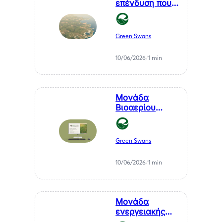
επένδυση που
μετατρέπει ένα
χρόνιο
πρόβλημα της
Green Swans
Μεσσηνίας σε
καθαρή
10/06/2026
/
1 min
ενέργεια
Μονάδα
Βιοαερίου
Βιοστερεά Α.Ε.
στον Μελιγαλά
Green Swans
10/06/2026
/
1 min
Μονάδα
ενεργειακής
αξιοποίησης