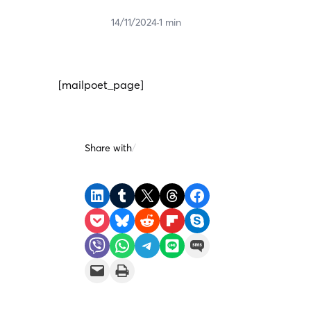
14/11/2024
·
1 min
[mailpoet_page]
Share with
/
Share on LinkedIn
Share on Tumblr
Share on X
Share on Threads
Share on Facebook
Share on Pocket
Share on Bluesky
Share on Reddit
Share on Flipboard
Share on Skype
Share on Viber
Share on WhatsApp
Share on Telegram
Share on LINE
Share on SMS
Email this Page
Print this Page