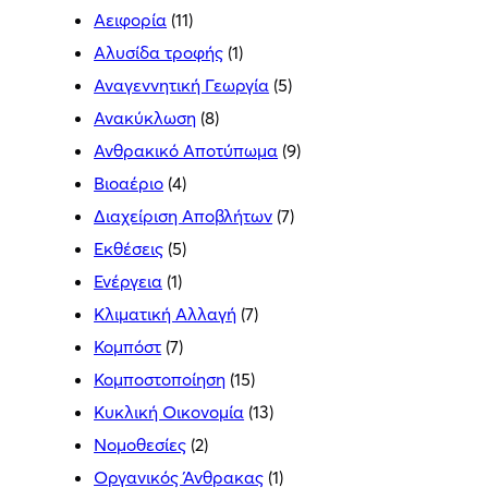
Αειφορία
(11)
Αλυσίδα τροφής
(1)
Αναγεννητική Γεωργία
(5)
Ανακύκλωση
(8)
Ανθρακικό Αποτύπωμα
(9)
Βιοαέριο
(4)
Διαχείριση Αποβλήτων
(7)
Εκθέσεις
(5)
Ενέργεια
(1)
Κλιματική Αλλαγή
(7)
Κομπόστ
(7)
Κομποστοποίηση
(15)
Κυκλική Οικονομία
(13)
Νομοθεσίες
(2)
Οργανικός Άνθρακας
(1)