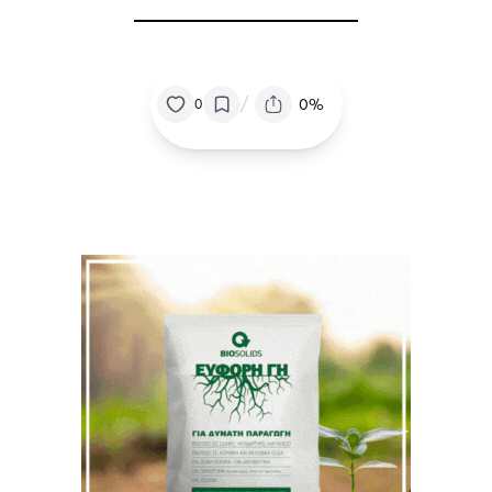
/
0%
0