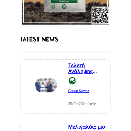
Latest News
Τελετή
Ανάληψης
Καθηκόντων
του Επίτιμου
Προξένου της
Green Swans
Δημοκρατίας
της Χιλής στη
25/06/2026
/
1 min
Θεσσαλονίκη, κ.
Αθανάσιου
Σαββάκη
Μελιγαλάς: μια