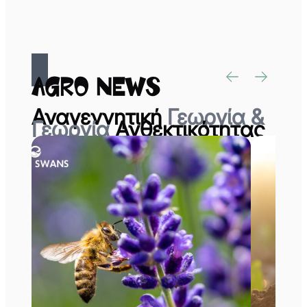
Agro News
Αναγεννητική
Γεωργία &
Γεωργία
Ανθεκτικότητας