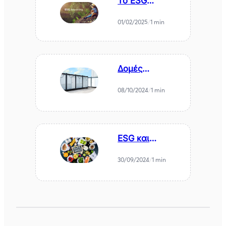
Το ESG
Reporting στους
μικρούς
01/02/2025
/
1 min
Οργανισμούς
Δομές
προσφύγων και
Βιωσιμότητα.
08/10/2024
/
1 min
Υπάρχει παρών;
ESG και
Σπατάλη
Τροφίμων (food
30/09/2024
/
1 min
waste): Υπάρχει
λύση;