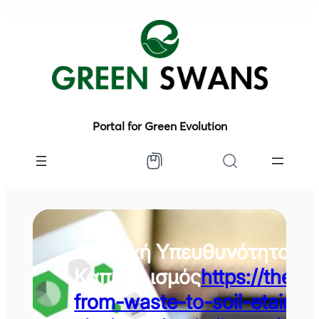
Portal for Green Evolution
Εταιρική Υπευθυνότητα κα
Καπιταλισμός
https://theg
from-waste-to-soil-etairiki