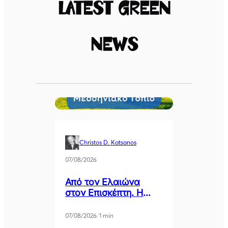
Latest Green
News
Christos D. Katsanos
·
07/08/2026
Από τον Ελαιώνα
στον Επισκέπτη. Η
Κυκλική Οικονομία ως
Κλειδί για το Μέλλον
07/08/2026
/
1 min
της Μεσσηνίας