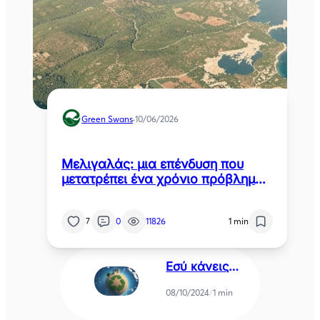
Green Swans
·
10/06/2026
Μελιγαλάς: μια επένδυση που
μετατρέπει ένα χρόνιο πρόβλημα
της Μεσσηνίας σε καθαρή
ενέργεια
7
0
11826
1 min
Εσύ κάνεις
nudge;
08/10/2024
/
1 min