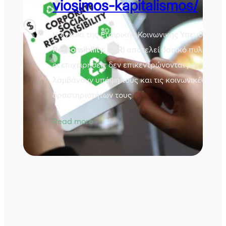
viosimos-kapitalismos/
Η έννοια της Εταιρικής Κοινωνικής Υπευθυνότητ
Responsibility, CSR
) αποτελεί βασικό πυλώνα 
οι επιχειρήσεις δεν επικεντρώνονται μόνο στα 
λαμβάνουν υπόψη τους και τις κοινωνικές και 
δραστηριοτήτων τους
Read more