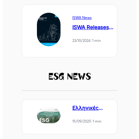
ISWA News
ISWA Releases –
Executive
Summary:
23/10/2024
/
1 min
Global Waste
Management
Outlook 2024
ESG News
Ελληνικές
επιχειρήσεις
2030–2040:
15/09/2025
/
1 min
ανθεκτικότητα,
ανταγωνιστικότ