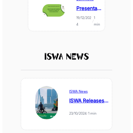
Presentati
ons from
19/12/202
1
the ECN
/
4
min
webinar
on Healthy
Soils with
Compost
published
ISWA News
ISWA News
ISWA Releases –
CALC
Handbook:
23/10/2024
/
1 min
Assessing
Circularity in
Cities