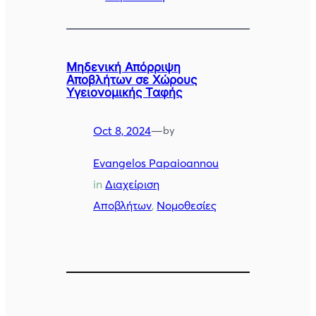
Μηδενική Απόρριψη
Αποβλήτων σε Χώρους
Υγειονομικής Ταφής
Oct 8, 2024
—
by
Evangelos Papaioannou
in
Διαχείριση
Αποβλήτων
, 
Νομοθεσίες