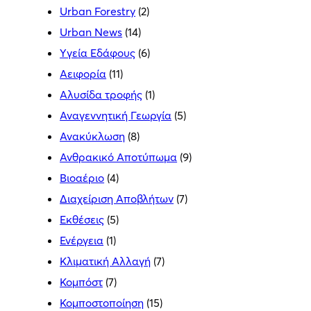
Urban Forestry
(2)
Urban News
(14)
Yγεία Εδάφους
(6)
Αειφορία
(11)
Αλυσίδα τροφής
(1)
Αναγεννητική Γεωργία
(5)
Ανακύκλωση
(8)
Ανθρακικό Αποτύπωμα
(9)
Βιοαέριο
(4)
Διαχείριση Αποβλήτων
(7)
Εκθέσεις
(5)
Ενέργεια
(1)
Κλιματική Αλλαγή
(7)
Κομπόστ
(7)
Κομποστοποίηση
(15)