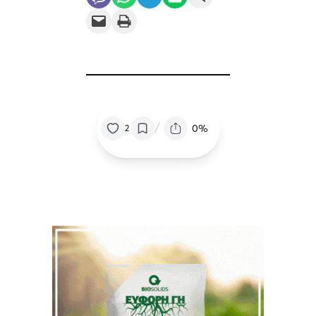
Email this Page
Print this Page
/
0%
2