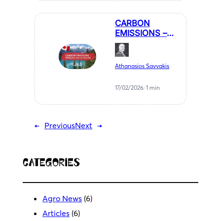
CARBON
EMISSIONS –
Μαθήματα από
τον Καναδά.
Athanasios Savvakis
17/02/2026
/
1 min
←
Previous
Next
→
Categories
Agro News
(6)
Articles
(6)