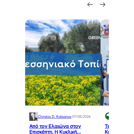
Christos D. Katsanos
·
07/08/2026
Green Swan
Από τον Ελαιώνα στον
Τελετή Ανά
Επισκέπτη. Η Κυκλική
Καθηκόντων 