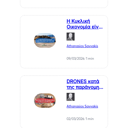
Η Κυκλική
Οικονομία είναι
Βιομηχανική
Πολιτική
Athanasios Savvakis
09/03/2026
/
1 min
DRONES κατά
της παράνομης
απόθεσης
αποβλήτων; Το
μάθημα για την
Athanasios Savvakis
Ελλάδα.
02/03/2026
/
1 min