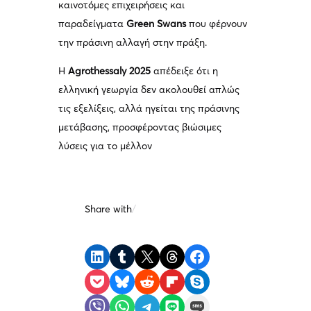
καινοτόμες επιχειρήσεις και
παραδείγματα
Green Swans
που φέρνουν
την πράσινη αλλαγή στην πράξη.
Η
Agrothessaly 2025
απέδειξε ότι η
ελληνική γεωργία δεν ακολουθεί απλώς
τις εξελίξεις, αλλά ηγείται της πράσινης
μετάβασης, προσφέροντας βιώσιμες
λύσεις για το μέλλον
Share with
/
Share on LinkedIn
Share on Tumblr
Share on X
Share on Threads
Share on Facebook
Share on Pocket
Share on Bluesky
Share on Reddit
Share on Flipboard
Share on Skype
Share on Viber
Share on WhatsApp
Share on Telegram
Share on LINE
Share on SMS