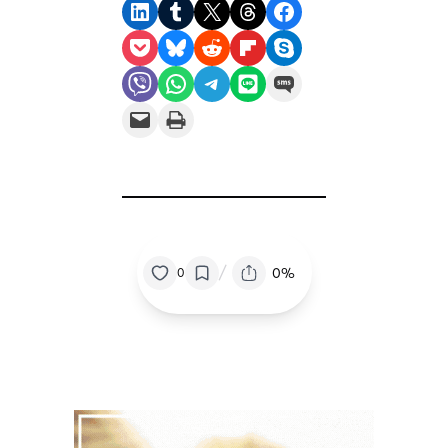
Share on LinkedIn
Share on Tumblr
Share on X
Share on Threads
Share on Facebook
Share on Pocket
Share on Bluesky
Share on Reddit
Share on Flipboard
Share on Skype
Share on Viber
Share on WhatsApp
Share on Telegram
Share on LINE
Share on SMS
Email this Page
Print this Page
/
0%
0