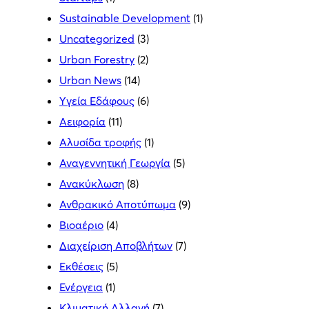
Sustainable Development
(1)
Uncategorized
(3)
Urban Forestry
(2)
Urban News
(14)
Yγεία Εδάφους
(6)
Αειφορία
(11)
Αλυσίδα τροφής
(1)
Αναγεννητική Γεωργία
(5)
Ανακύκλωση
(8)
Ανθρακικό Αποτύπωμα
(9)
Βιοαέριο
(4)
Διαχείριση Αποβλήτων
(7)
Εκθέσεις
(5)
Ενέργεια
(1)
Κλιματική Αλλαγή
(7)