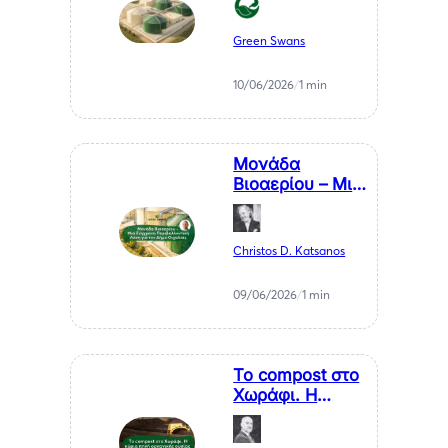
αγροτικών
υπολειμμάτων
Green Swans
— ΒΙΠΕ
Μελιγαλά
10/06/2026
/
1 min
Μονάδα
Βιοαερίου – Μια
Σύγχρονη
Περιβαλλοντική
Λύση για τον
Christos D. Katsanos
Δήμο Οιχαλίας –
Αθανάσιος
09/06/2026
/
1 min
Σαββάκης
Το compost στο
Χωράφι. Η
κύρια πηγή
οργανικής