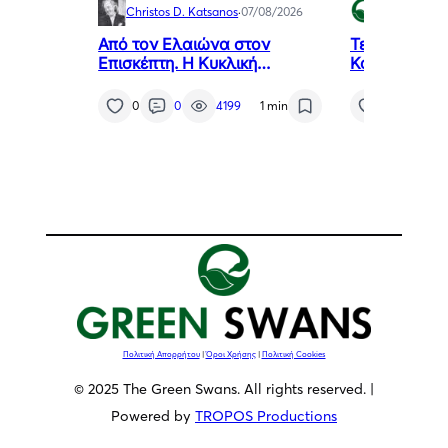
Christos D. Katsanos
·
07/08/2026
Green Swan
Από τον Ελαιώνα στον
Τελετή Ανά
Επισκέπτη. Η Κυκλική
Καθηκόντων 
Οικονομία ως Κλειδί για το
Προξένου τη
Μέλλον της Μεσσηνίας
της Χιλής στ
0
0
4199
1 min
7
0
κ. Αθανάσιο
Πολιτική Απορρήτου
|
Όροι Χρήσης
|
Πολιτική Cookies
© 2025 The Green Swans. All rights reserved. |
Powered by
TROPOS Productions