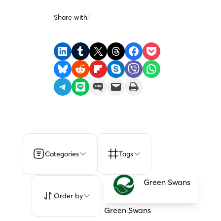
Share with
/
Share on LinkedIn
Share on Tumblr
Share on X
Share on Threads
Share on Facebook
Share on Pocket
Share on Bluesky
Share on Reddit
Share on Flipboard
Share on Skype
Share on Viber
Share on WhatsApp
Share on Telegram
Share on LINE
Share on SMS
Email this Page
Print this Page
Categories
Tags
Green Swans
Order by
Green Swans