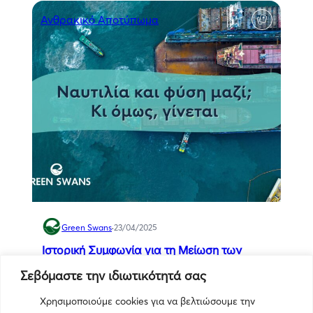
Ανθρακικό Αποτύπωμα
Green Swans
·
23/04/2025
Ιστορική Συμφωνία για τη Μείωση των
Εκπομπών στη Ναυτιλία: Ένα Βήμα προς
Σεβόμαστε την ιδιωτικότητά σας
την Πράσινη Μετάβαση​
2
0
40300
1 min
Χρησιμοποιούμε cookies για να βελτιώσουμε την