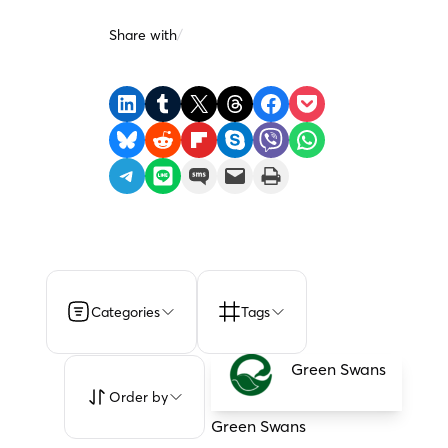
Share with
/
Share on LinkedIn
Share on Tumblr
Share on X
Share on Threads
Share on Facebook
Share on Pocket
Share on Bluesky
Share on Reddit
Share on Flipboard
Share on Skype
Share on Viber
Share on WhatsApp
Share on Telegram
Share on LINE
Share on SMS
Email this Page
Print this Page
Categories
Tags
Green Swans
Order by
Green Swans