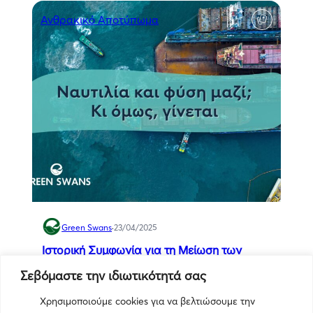
Ανθρακικό Αποτύπωμα
Green Swans
·
23/04/2025
Ιστορική Συμφωνία για τη Μείωση των
Εκπομπών στη Ναυτιλία: Ένα Βήμα προς
Σεβόμαστε την ιδιωτικότητά σας
την Πράσινη Μετάβαση​
2
0
40614
1 min
Χρησιμοποιούμε cookies για να βελτιώσουμε την