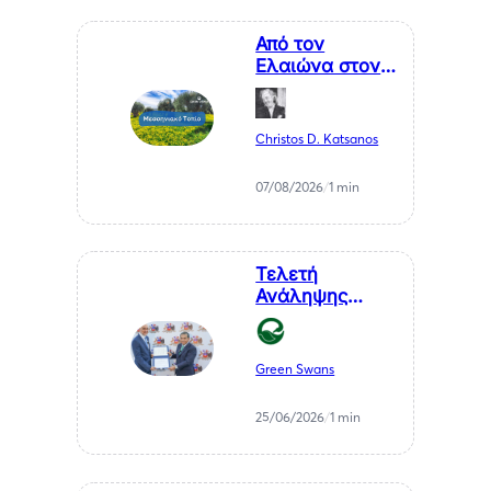
Από τον
Ελαιώνα στον
Επισκέπτη. Η
Κυκλική
Οικονομία ως
Christos D. Katsanos
Κλειδί για το
Μέλλον της
07/08/2026
/
1 min
Μεσσηνίας
Τελετή
Ανάληψης
Καθηκόντων
του Επίτιμου
Προξένου της
Green Swans
Δημοκρατίας
της Χιλής στη
25/06/2026
/
1 min
Θεσσαλονίκη, κ.
Αθανάσιου
Σαββάκη