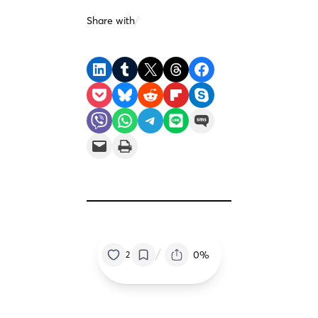
Share with
/
Share on LinkedIn
Share on Tumblr
Share on X
Share on Threads
Share on Facebook
Share on Pocket
Share on Bluesky
Share on Reddit
Share on Flipboard
Share on Skype
Share on Viber
Share on WhatsApp
Share on Telegram
Share on LINE
Share on SMS
Email this Page
Print this Page
/
0%
2