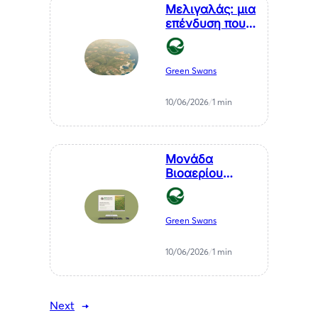
Μελιγαλάς: μια
επένδυση που
μετατρέπει ένα
χρόνιο
πρόβλημα της
Green Swans
Μεσσηνίας σε
καθαρή
10/06/2026
/
1 min
ενέργεια
Μονάδα
Βιοαερίου
Βιοστερεά Α.Ε.
στον Μελιγαλά
Green Swans
10/06/2026
/
1 min
Next
→