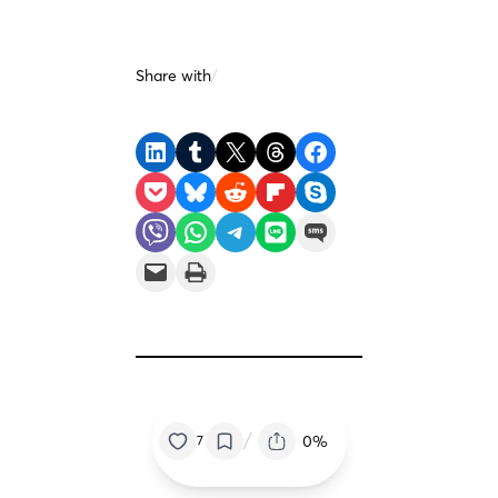
Share with
/
Share on LinkedIn
Share on Tumblr
Share on X
Share on Threads
Share on Facebook
Share on Pocket
Share on Bluesky
Share on Reddit
Share on Flipboard
Share on Skype
Share on Viber
Share on WhatsApp
Share on Telegram
Share on LINE
Share on SMS
Email this Page
Print this Page
/
0%
7