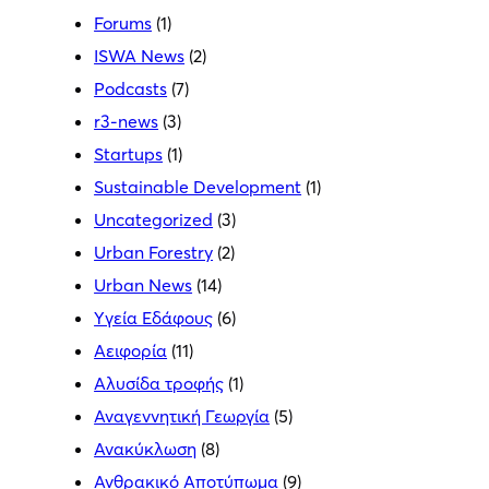
Forums
(1)
ISWA News
(2)
Podcasts
(7)
r3-news
(3)
Startups
(1)
Sustainable Development
(1)
Uncategorized
(3)
Urban Forestry
(2)
Urban News
(14)
Yγεία Εδάφους
(6)
Αειφορία
(11)
Αλυσίδα τροφής
(1)
Αναγεννητική Γεωργία
(5)
Ανακύκλωση
(8)
Ανθρακικό Αποτύπωμα
(9)