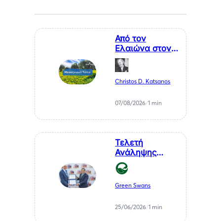
Από τον
Ελαιώνα στον
Επισκέπτη. Η
Κυκλική
Οικονομία ως
Christos D. Katsanos
Κλειδί για το
Μέλλον της
07/08/2026
/
1 min
Μεσσηνίας
Τελετή
Ανάληψης
Καθηκόντων
του Επίτιμου
Προξένου της
Green Swans
Δημοκρατίας
της Χιλής στη
25/06/2026
/
1 min
Θεσσαλονίκη, κ.