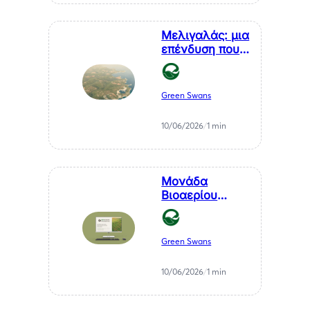
Αθανάσιου
Σαββάκη
Μελιγαλάς: μια
επένδυση που
μετατρέπει ένα
χρόνιο
πρόβλημα της
Green Swans
Μεσσηνίας σε
καθαρή
10/06/2026
/
1 min
ενέργεια
Μονάδα
Βιοαερίου
Βιοστερεά Α.Ε.
στον Μελιγαλά
Green Swans
10/06/2026
/
1 min