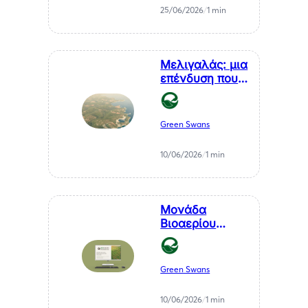
της Χιλής στη
25/06/2026
/
1 min
Θεσσαλονίκη, κ.
Αθανάσιου
Σαββάκη
Μελιγαλάς: μια
επένδυση που
μετατρέπει ένα
χρόνιο
πρόβλημα της
Green Swans
Μεσσηνίας σε
καθαρή
10/06/2026
/
1 min
ενέργεια
Μονάδα
Βιοαερίου
Βιοστερεά Α.Ε.
στον Μελιγαλά
Green Swans
10/06/2026
/
1 min