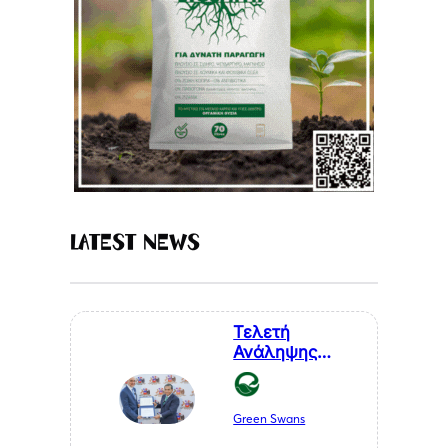
Latest News
Τελετή
Ανάληψης
Καθηκόντων
του Επίτιμου
Προξένου της
Green Swans
Δημοκρατίας