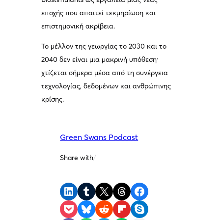
εποχής που απαιτεί τεκμηρίωση και
επιστημονική ακρίβεια.
Το μέλλον της γεωργίας το 2030 και το
2040 δεν είναι μια μακρινή υπόθεση·
χτίζεται σήμερα μέσα από τη συνέργεια
τεχνολογίας, δεδομένων και ανθρώπινης
κρίσης.
Green Swans Podcast
Share with
/
Share on LinkedIn
Share on Tumblr
Share on X
Share on Threads
Share on Facebook
Share on Pocket
Share on Bluesky
Share on Reddit
Share on Flipboard
Share on Skype