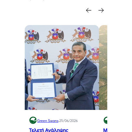
Green Swans
·
25/06/2026
Green Swan
Τελετή Ανάληψης
Μελιγαλάς: 