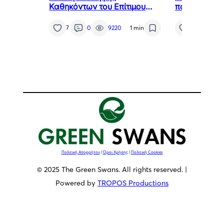
Καθηκόντων του Επίτιμου
που μετατρέπ
Προξένου της Δημοκρατίας
πρόβλημα τη
της Χιλής στη Θεσσαλονίκη,
καθαρή ενέρ
7
0
9220
1 min
7
0
κ. Αθανάσιου Σαββάκη
Πολιτική Απορρήτου
|
Όροι Χρήσης
|
Πολιτική Cookies
© 2025 The Green Swans. All rights reserved. |
Powered by
TROPOS Productions