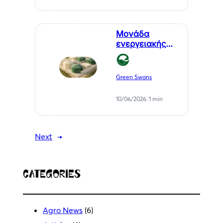
Μονάδα
ενεργειακής
αξιοποίησης
αγροτικών
υπολειμμάτων
Green Swans
— ΒΙΠΕ
Μελιγαλά
10/06/2026
/
1 min
Next
→
Categories
Agro News
(6)