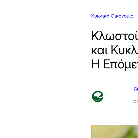
Κυκλική Οικονομία
Κλωστο
και Κυκλ
Η Επόμε
G
0