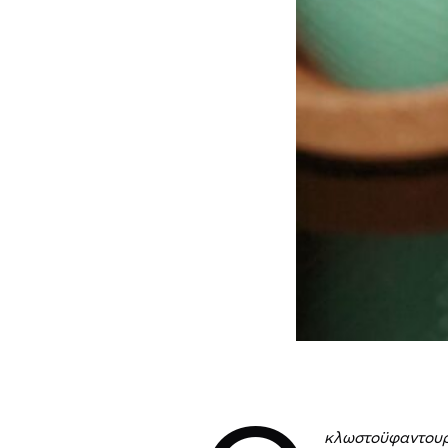
κλωστοϋφαντουργ