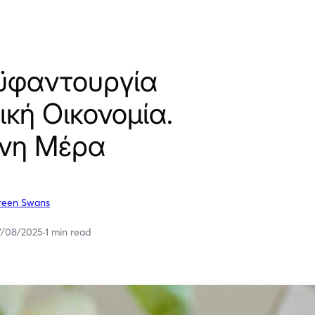
ϋφαντουργία
ική Οικονομία.
νη Μέρα
reen Swans
7/08/2025
·
1 min read