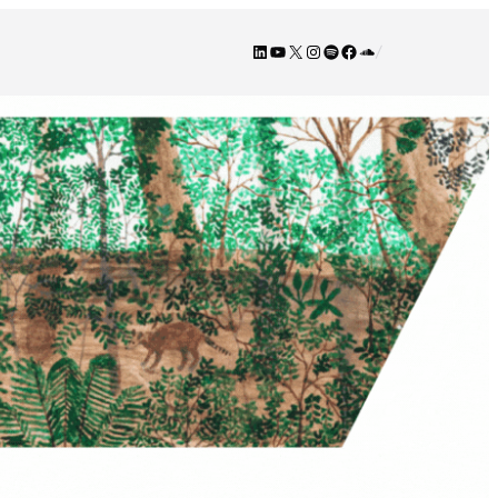
LinkedIn
YouTube
X
Instagram
Spotify
Facebook
SoundCloud
/