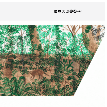
LinkedIn
YouTube
X
Instagram
Spotify
Facebook
SoundCloud
/