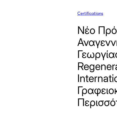
Certifications
Νέο Πρ
Αναγενν
Γεωργία
Regener
Internat
Γραφειο
Περισσό