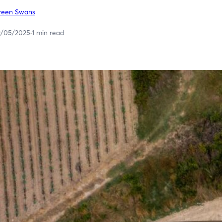
reen Swans
9/05/2025
·
1 min read