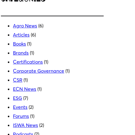
Ε
Με
λιγ
αλ
ά
Agro News
(6)
Articles
(6)
Books
(1)
Brands
(1)
Certifications
(1)
Corporate Governance
(1)
CSR
(1)
ECN News
(1)
ESG
(7)
Events
(2)
Forums
(1)
ISWA News
(2)
Podcasts
(7)