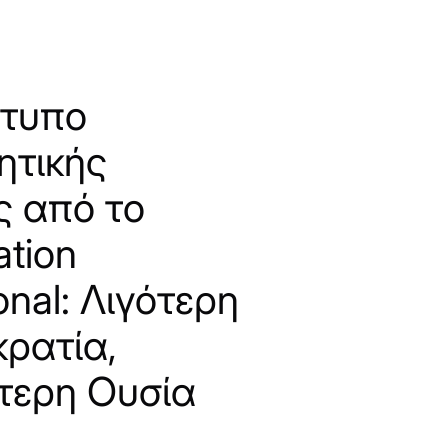
ότυπο
ητικής
ς από το
ation
ional: Λιγότερη
κρατία,
τερη Ουσία