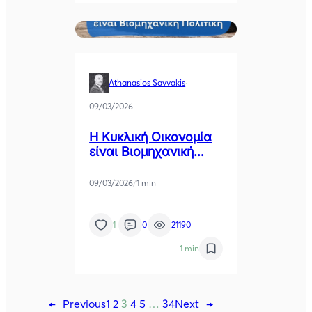
Athanasios Savvakis
·
09/03/2026
Η Κυκλική Οικονομία
είναι Βιομηχανική
Πολιτική
09/03/2026
/
1 min
1
0
21190
1 min
←
Previous
1
2
3
4
5
…
34
Next
→