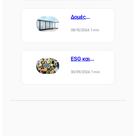
Δομές
προσφύγων και
Βιωσιμότητα.
08/10/2024
/
1 min
Υπάρχει παρών;
ESG και
Σπατάλη
Τροφίμων (food
30/09/2024
/
1 min
waste): Υπάρχει
λύση;