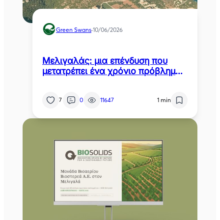
Green Swans
·
10/06/2026
Μελιγαλάς: μια επένδυση που
μετατρέπει ένα χρόνιο πρόβλημα
της Μεσσηνίας σε καθαρή
ενέργεια
7
0
11647
1 min