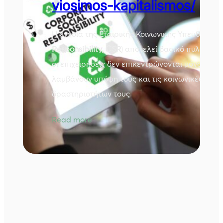
viosimos-kapitalismos/
Η έννοια της Εταιρικής Κοινωνικής Υπευθυνότητ
Responsibility, CSR
) αποτελεί βασικό πυλώνα 
οι επιχειρήσεις δεν επικεντρώνονται μόνο στα 
λαμβάνουν υπόψη τους και τις κοινωνικές και 
δραστηριοτήτων τους
Read more