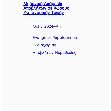
Μηδενική Απόρριψη
Αποβλήτων σε Χώρους
Υγειονομικής Ταφής
Oct 8, 2024
—
by
Evangelos Papaioannou
in
Διαχείριση
Αποβλήτων
, 
Νομοθεσίες