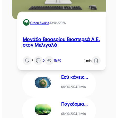
Green Swans
·
10/06/2026
Μονάδα Βιοαερίου Βιοστερεά Α.Ε.
στον Μελιγαλά
7
0
11670
1 min
Εσύ κάνεις
nudge;
08/10/2024
/
1 min
Παγκόσμια
Ημέρα
08/10/2024
/
1 min
Περιβάλλοντο