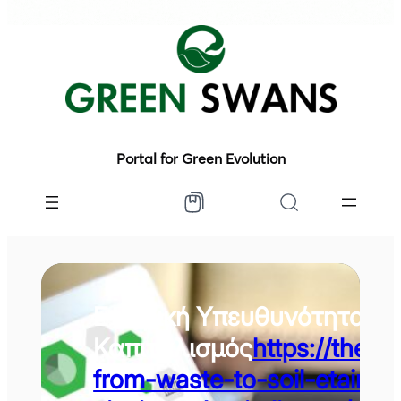
Portal for Green Evolution
Εταιρική Υπευθυνότητα κα
Καπιταλισμός
https://theg
from-waste-to-soil-etairiki