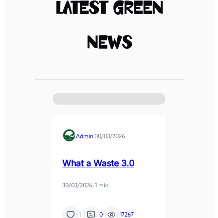
Latest Green
News
Admin
·
30/03/2026
What a Waste 3.0
30/03/2026
/
1 min
1
0
17267