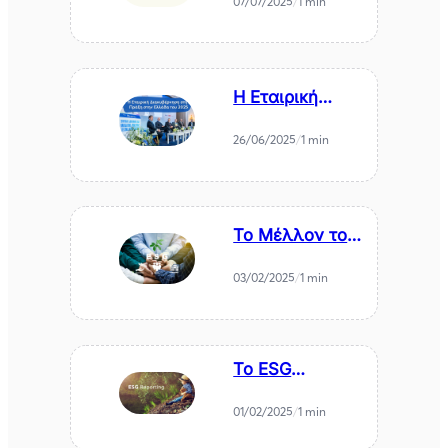
07/07/2025
/
1 min
Δράση. Όταν η
Αγορά
αναλαμβάνει
αυτό που
Η Εταιρική
αρνούνται
Διακυβέρνηση
κάποιοι
στην Πράξη
πολιτικοί
26/06/2025
/
1 min
στην Ελλάδα
του 2025
Το Μέλλον του
ESG σε Έναν
Διχασμένο
03/02/2025
/
1 min
Κόσμο
Το ESG
Reporting στους
μικρούς
01/02/2025
/
1 min
Οργανισμούς