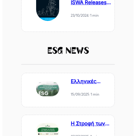
ISWA Releases –
Executive
Summary:
23/10/2024
/
1 min
Global Waste
Management
Outlook 2024
ESG News
Ελληνικές
επιχειρήσεις
2030–2040:
15/09/2025
/
1 min
ανθεκτικότητα,
ανταγωνιστικότ
ητα και ESG
πάνε μαζί;
Η Στροφή των
Brands στην
Κλιματική