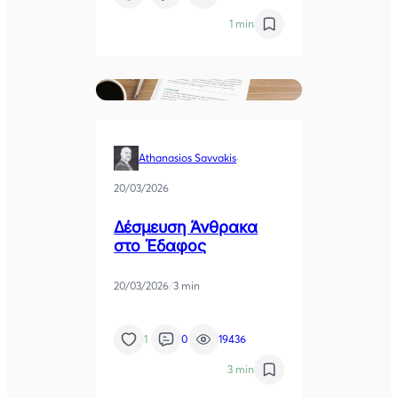
1 min
Athanasios Savvakis
·
20/03/2026
Δέσμευση Άνθρακα
στο Έδαφος
20/03/2026
/
3 min
1
0
19436
3 min