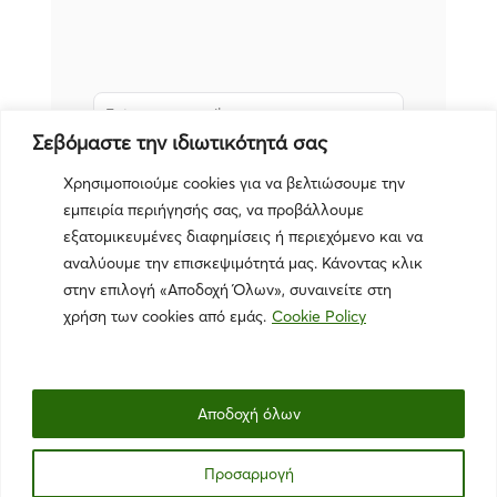
Σεβόμαστε την ιδιωτικότητά σας
Subscribe
Χρησιμοποιούμε cookies για να βελτιώσουμε την
εμπειρία περιήγησής σας, να προβάλλουμε
εξατομικευμένες διαφημίσεις ή περιεχόμενο και να
αναλύουμε την επισκεψιμότητά μας. Κάνοντας κλικ
στην επιλογή «Αποδοχή Όλων», συναινείτε στη
χρήση των cookies από εμάς.
Cookie Policy
Αποδοχή όλων
Πολιτική Απορρήτου
|
Όροι Χρήσης
|
Πολιτική Cookies
Προσαρμογή
© 2025 The Green Swans. All rights reserved. |