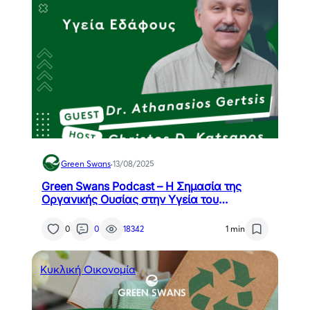
Green Swans
·
13/08/2025
Green Swans Podcast – Η Σημασία της
Οργανικής Ουσίας στην Υγεία του
Εδάφους – Δρ. Αθανάσιος Γκέρτσης
0
0
18342
1 min
Κυκλική Οικονομία