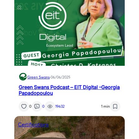
Green Swans
·
06/06/2025
Green Swans Podcast – EIT Digital -Georgia
Papadopoulou
0
0
19632
1 min
Certifications