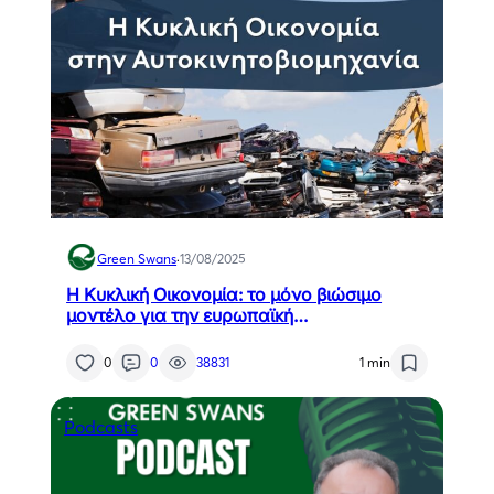
Green Swans
·
13/08/2025
Η Κυκλική Οικονομία: το μόνο βιώσιμο
μοντέλο για την ευρωπαϊκή
αυτοκινητοβιομηχανία;
0
0
38831
1 min
Podcasts