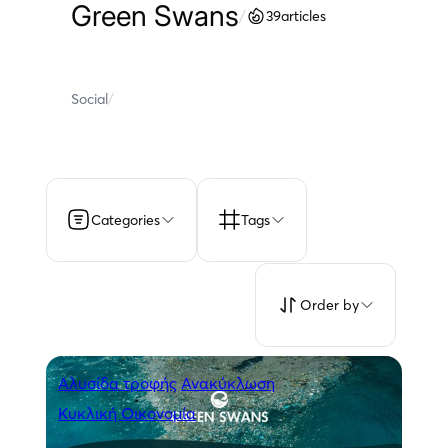
Green Swans
/
39
articles
Social
/
Categories
Tags
Order by
Αλυσίδα τροφής
Ανακύκλωση
Κυκλική Οικονομία