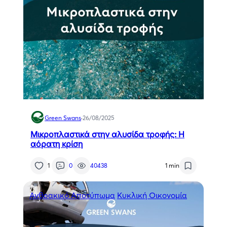
Green Swans
·
26/08/2025
Μικροπλαστικά στην αλυσίδα τροφής: Η
αόρατη κρίση
1
0
40438
1 min
Ανθρακικό Αποτύπωμα
Κυκλική Οικονομία