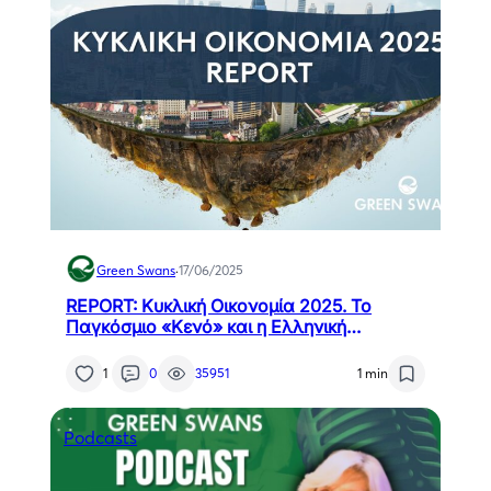
Green Swans
·
17/06/2025
REPORT: Κυκλική Οικονομία 2025. Το
Παγκόσμιο «Κενό» και η Ελληνική
Πρόκληση
1
0
35951
1 min
Podcasts