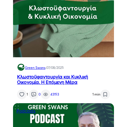
Green Swans
·
07/08/2025
Κλωστοϋφαντουργία και Κυκλική
Οικονομία. Η Επόμενη Μέρα
1
0
43153
1 min
Podcasts