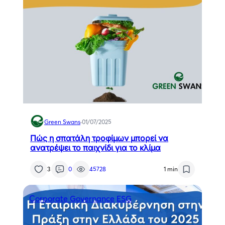
Green Swans
·
01/07/2025
Πώς η σπατάλη τροφίμων μπορεί να
ανατρέψει το παιχνίδι για το κλίμα
3
0
45728
1 min
Corporate Governance
ESG