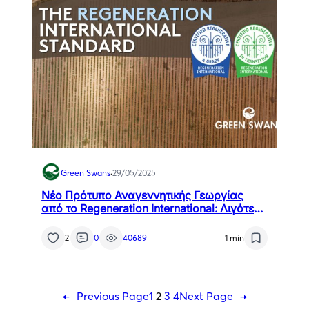
Green Swans
·
29/05/2025
Νέο Πρότυπο Αναγεννητικής Γεωργίας
από το Regeneration International: Λιγότερη
Γραφειοκρατία, Περισσότερη Ουσία
2
0
40689
1 min
←
Previous Page
1
2
3
4
Next Page
→