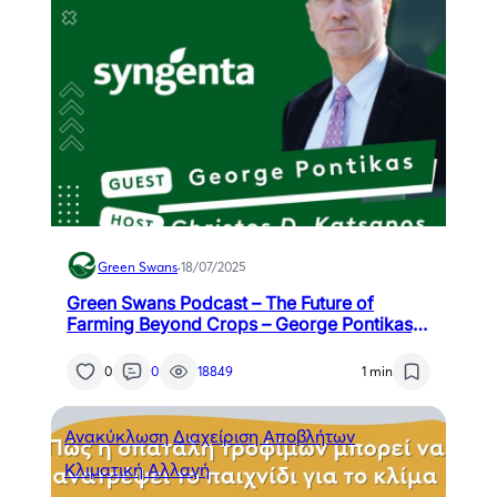
Green Swans
·
18/07/2025
Green Swans Podcast – The Future of
Farming Beyond Crops – George Pontikas,
Syngenta Hellas
0
0
18849
1 min
Ανακύκλωση
Διαχείριση Αποβλήτων
Κλιματική Αλλαγή