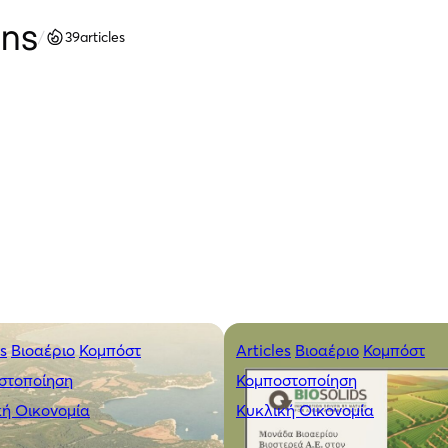
ns
/
39
articles
es
Βιοαέριο
Κομπόστ
Articles
Βιοαέριο
Κομπόστ
στοποίηση
Κομποστοποίηση
κή Οικονομία
Κυκλική Οικονομία