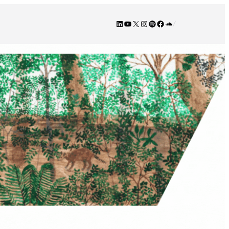
LinkedIn
YouTube
X
Instagram
Spotify
Facebook
SoundCloud
/