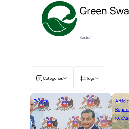
Green Swa
Social
/
Categories
Tags
Events
Articl
Κομπο
Κυκλι