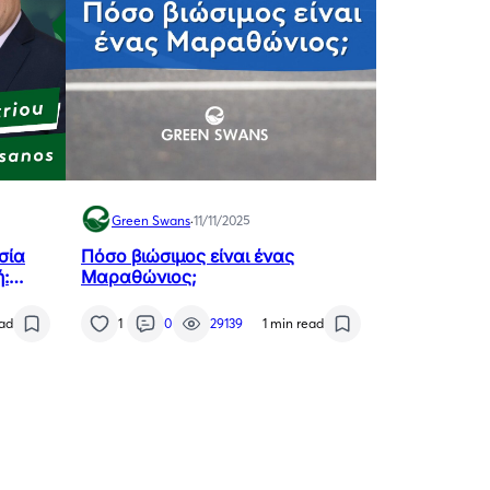
Green Swans
·
11/11/2025
σία
Πόσο βιώσιμος είναι ένας
:
Μαραθώνιος;
 &
υ
ead
1
0
29139
1 min read