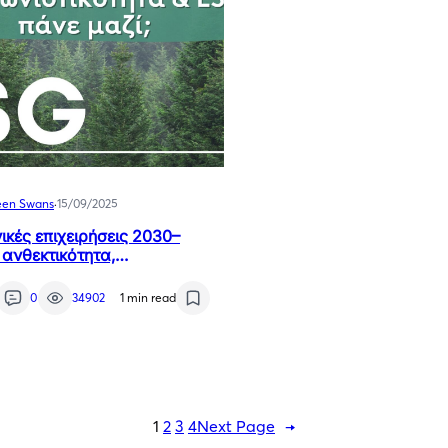
een Swans
·
15/09/2025
ικές επιχειρήσεις 2030–
 ανθεκτικότητα,
ωνιστικότητα και ESG πάνε
0
34902
1 min read
1
2
3
4
Next Page
→