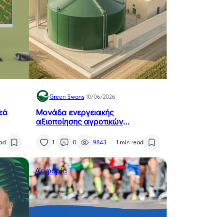
Green Swans
·
10/06/2026
εά
Μονάδα ενεργειακής
αξιοποίησης αγροτικών
υπολειμμάτων — ΒΙΠΕ Μελιγαλά
ead
1
0
9843
1 min read
Αειφορία