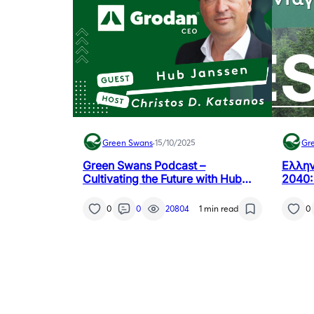
Green Swans
·
15/10/2025
Gr
Green Swans Podcast –
Ελλην
Cultivating the Future with Hub
2040:
Janssen, CEO Grodan
ανταγ
μαζί;
0
0
20804
1 min read
0