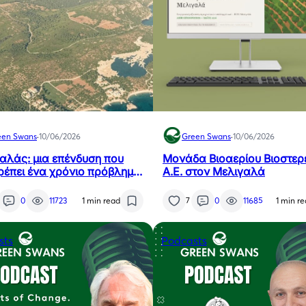
een Swans
·
10/06/2026
Green Swans
·
10/06/2026
αλάς: μια επένδυση που
Μονάδα Βιοαερίου Βιοστερ
ρέπει ένα χρόνιο πρόβλημα
Α.Ε. στον Μελιγαλά
εσσηνίας σε καθαρή
εια
0
11723
1 min read
7
0
11685
1 min r
sts
Podcasts