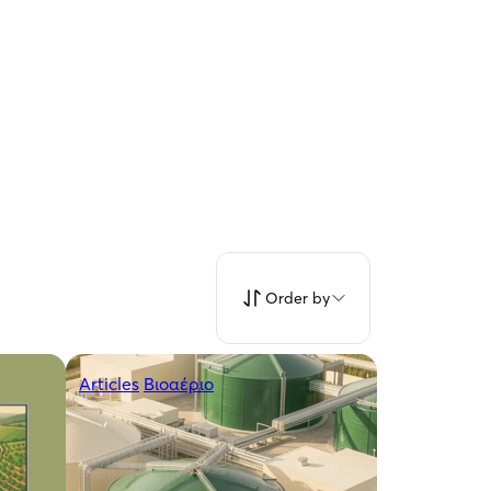
Order by
Articles
Βιοαέριο